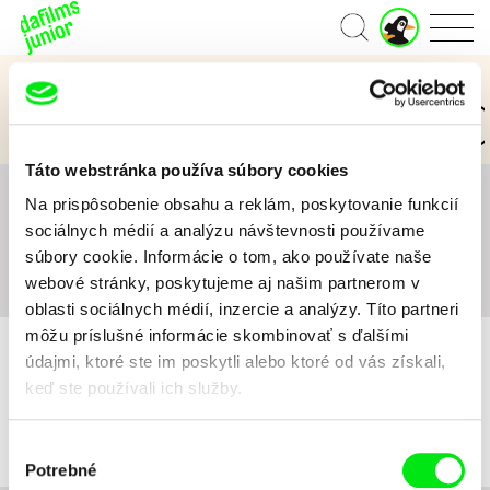
J
Domov
u
n
Kategórie Junior
i
o
3 až 6 rokov
7 až 11 rokov
12 a viac rokov
r
ú
Táto webstránka používa súbory cookies
č
e
Na prispôsobenie obsahu a reklám, poskytovanie funkcií
Všetko
A
B
C
D
E
F
G
H
I
J
K
t
sociálnych médií a analýzu návštevnosti používame
L
M
N
O
P
Q
R
S
T
U
V
W
X
súbory cookie. Informácie o tom, ako používate naše
Y
Z
#
webové stránky, poskytujeme aj našim partnerom v
oblasti sociálnych médií, inzercie a analýzy. Títo partneri
môžu príslušné informácie skombinovať s ďalšími
údajmi, ktoré ste im poskytli alebo ktoré od vás získali,
keď ste používali ich služby.
Pre vybrané kritériá nebol v katalógu nájdený žiadny film.
Výber
Potrebné
súhlasu