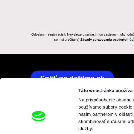
Odoslaním registrácie k Newsletteru súhlasím so zasielaním obchodnýc
som si prečítal(a)
Zásady spracovania osobných úd
Späť na dafilms.sk
Táto webstránka používa
Na prispôsobenie obsahu a
používame súbory cookie. 
našim partnerom v oblasti 
skombinovať s ďalšími údaj
služby.