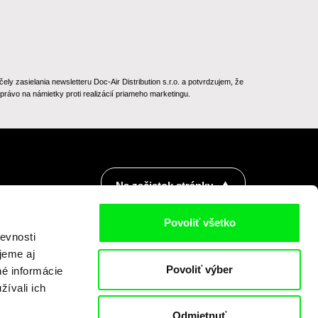
 zasielania newsletteru Doc-Air Distribution s.r.o. a potvrdzujem, že
rávo na námietky proti realizácií priameho marketingu.
Na začiatok stránky
Povoliť všetko
evnosti
jeme aj
Povoliť výber
né informácie
žívali ich
Odmietnuť