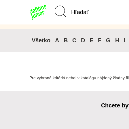
Kategórie Junior
Domov
Všetko
A
B
C
D
E
F
G
H
I
Pre vybrané kritériá nebol v katalógu nájdený žiadny fi
Chcete by