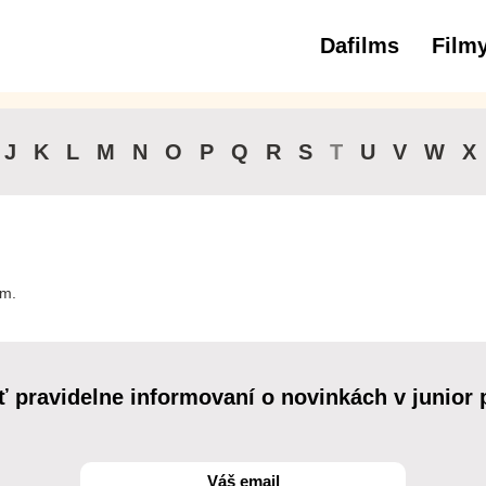
Dafilms
Film
3 až 6 roko
J
K
L
M
N
O
P
Q
R
S
T
U
V
W
X
lm.
ť pravidelne informovaní o novinkách v junior