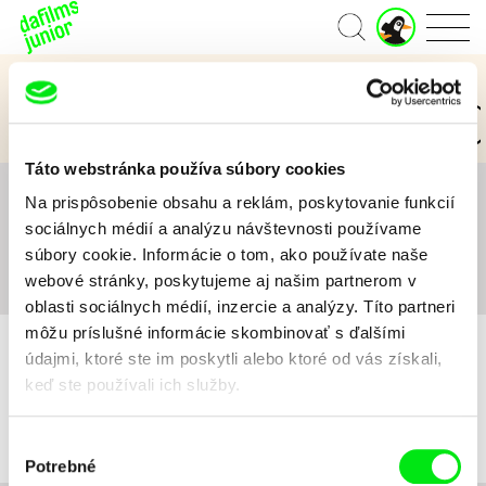
J
Domov
u
n
Kategórie Junior
i
o
3 až 6 rokov
7 až 11 rokov
12 a viac rokov
r
ú
Táto webstránka používa súbory cookies
č
e
Na prispôsobenie obsahu a reklám, poskytovanie funkcií
Všetko
A
B
C
D
E
F
G
H
I
J
K
t
sociálnych médií a analýzu návštevnosti používame
L
M
N
O
P
Q
R
S
T
U
V
W
X
súbory cookie. Informácie o tom, ako používate naše
Y
Z
#
webové stránky, poskytujeme aj našim partnerom v
oblasti sociálnych médií, inzercie a analýzy. Títo partneri
môžu príslušné informácie skombinovať s ďalšími
údajmi, ktoré ste im poskytli alebo ktoré od vás získali,
keď ste používali ich služby.
Pre vybrané kritériá nebol v katalógu nájdený žiadny film.
Výber
Potrebné
súhlasu