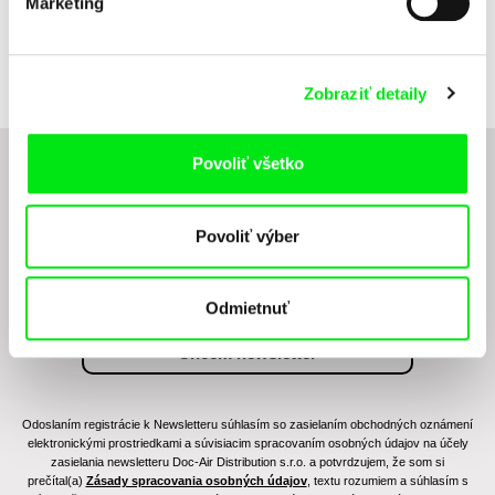
Marketing
Tomáš Hodan
Marion Jamault
Filmový dobrodruh Karel
Filante
Zeman
Zobraziť detaily
Povoliť všetko
Chcete byť pravidelne informovaní o novinkách v
junior programe?
Povoliť výber
Odmietnuť
Odoslaním registrácie k Newsletteru súhlasím so zasielaním obchodných oznámení
elektronickými prostriedkami a súvisiacim spracovaním osobných údajov na účely
zasielania newsletteru Doc-Air Distribution s.r.o. a potvrdzujem, že som si
prečítal(a)
Zásady spracovania osobných údajov
, textu rozumiem a súhlasím s