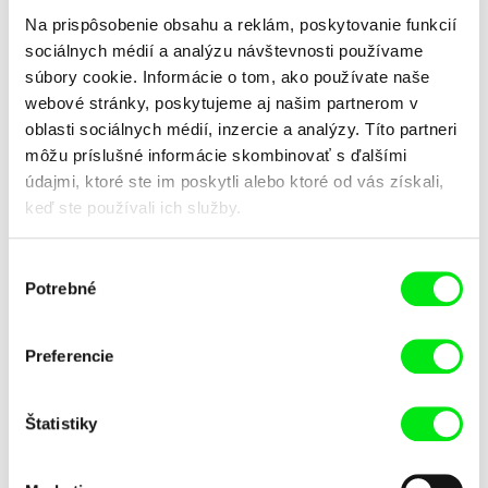
Na prispôsobenie obsahu a reklám, poskytovanie funkcií
Názov filmu
sociálnych médií a analýzu návštevnosti používame
súbory cookie. Informácie o tom, ako používate naše
webové stránky, poskytujeme aj našim partnerom v
oblasti sociálnych médií, inzercie a analýzy. Títo partneri
môžu príslušné informácie skombinovať s ďalšími
údajmi, ktoré ste im poskytli alebo ktoré od vás získali,
keď ste používali ich služby.
Loïc Espuche
Iva Ćirić
Fuj!
Florigami
Výber
Potrebné
súhlasu
Preferencie
Štatistiky