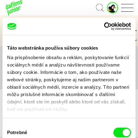
J
Domov
u
n
Kategórie Junior
i
o
3 až 6 rokov
7 až 11 rokov
12 a viac rokov
r
ú
Táto webstránka používa súbory cookies
č
e
Na prispôsobenie obsahu a reklám, poskytovanie funkcií
Všetko
A
B
C
D
E
F
G
H
I
J
K
t
sociálnych médií a analýzu návštevnosti používame
L
M
N
O
P
Q
R
S
T
U
V
W
X
súbory cookie. Informácie o tom, ako používate naše
Y
Z
#
webové stránky, poskytujeme aj našim partnerom v
oblasti sociálnych médií, inzercie a analýzy. Títo partneri
môžu príslušné informácie skombinovať s ďalšími
údajmi, ktoré ste im poskytli alebo ktoré od vás získali,
keď ste používali ich služby.
Pre vybrané kritériá nebol v katalógu nájdený žiadny film.
Výber
Potrebné
súhlasu