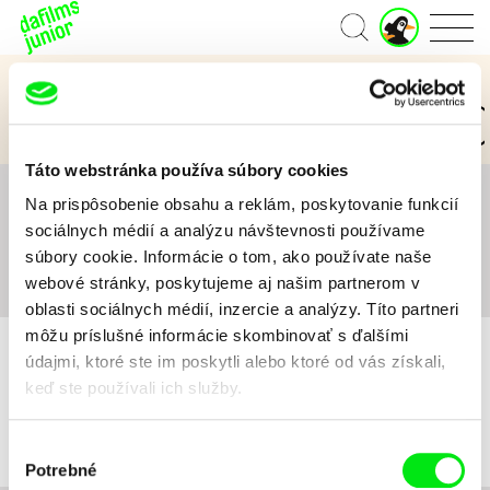
J
Domov
u
n
Kategórie Junior
i
o
3 až 6 rokov
7 až 11 rokov
12 a viac rokov
r
ú
Táto webstránka používa súbory cookies
č
e
Na prispôsobenie obsahu a reklám, poskytovanie funkcií
Všetko
A
B
C
D
E
F
G
H
I
J
K
t
sociálnych médií a analýzu návštevnosti používame
L
M
N
O
P
Q
R
S
T
U
V
W
X
súbory cookie. Informácie o tom, ako používate naše
Y
Z
#
webové stránky, poskytujeme aj našim partnerom v
oblasti sociálnych médií, inzercie a analýzy. Títo partneri
môžu príslušné informácie skombinovať s ďalšími
údajmi, ktoré ste im poskytli alebo ktoré od vás získali,
keď ste používali ich služby.
Pre vybrané kritériá nebol v katalógu nájdený žiadny film.
Výber
Potrebné
súhlasu