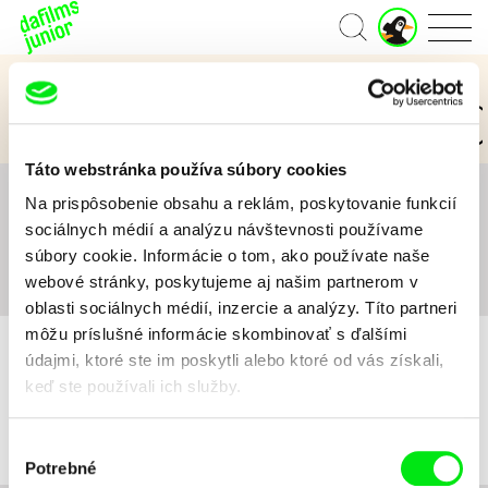
J
Domov
u
n
Kategórie Junior
i
o
3 až 6 rokov
7 až 11 rokov
12 a viac rokov
r
ú
Táto webstránka používa súbory cookies
č
e
Na prispôsobenie obsahu a reklám, poskytovanie funkcií
Všetko
A
B
C
D
E
F
G
H
I
J
K
t
sociálnych médií a analýzu návštevnosti používame
L
M
N
O
P
Q
R
S
T
U
V
W
X
súbory cookie. Informácie o tom, ako používate naše
Y
Z
#
webové stránky, poskytujeme aj našim partnerom v
oblasti sociálnych médií, inzercie a analýzy. Títo partneri
môžu príslušné informácie skombinovať s ďalšími
údajmi, ktoré ste im poskytli alebo ktoré od vás získali,
keď ste používali ich služby.
Pre vybrané kritériá nebol v katalógu nájdený žiadny film.
Výber
Potrebné
súhlasu