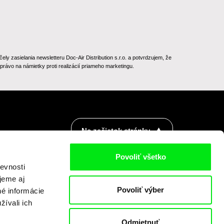
 zasielania newsletteru Doc-Air Distribution s.r.o. a potvrdzujem, že
rávo na námietky proti realizácií priameho marketingu.
Na začiatok stránky
Povoliť všetko
evnosti
jeme aj
Povoliť výber
né informácie
žívali ich
Odmietnuť