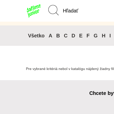
Kategórie Junior
Domov
Všetko
A
B
C
D
E
F
G
H
I
Pre vybrané kritériá nebol v katalógu nájdený žiadny fi
Chcete by