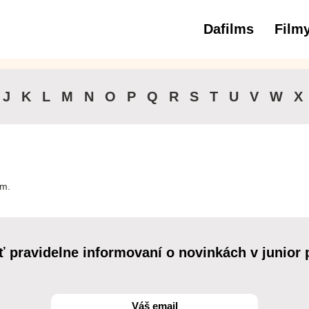
Dafilms
Film
3 až 6 roko
J
K
L
M
N
O
P
Q
R
S
T
U
V
W
X
lm.
ť pravidelne informovaní o novinkách v junior