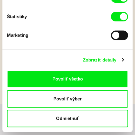
dobrodružstva, sprevádzaný zaľúbeným a oddaným Toníkom
a krásnou Biancou. Absolvuje let v pazúroch vtáka Noha,
prejde po morskom dne v sedle morského koníka a nechýba
Štatistiky
ani slávny let na delovej guli.
Zobraziť viac
Marketing
Film bohužiaľ nie je k dispozícii :(
Zobraziť detaily
Je nám ľúto, ale tento film nie je vo Vašej krajine
k dispozícií.
Povoliť všetko
Povoliť výber
Odmietnuť
Chcete byť pravidelne informovaní o novinkách v
junior programe?