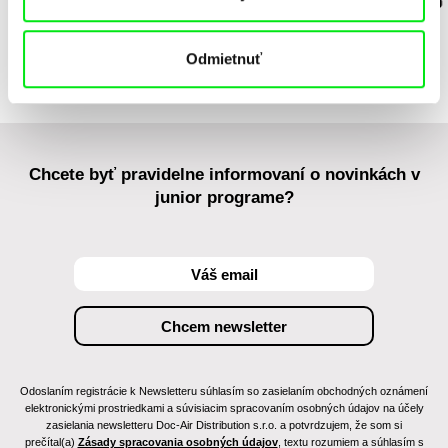
Daphy
Pán Kartón: Cieľová
Betónová džungľa
KOYAA: Nezb
destinácia
Odmietnuť
Chcete byť pravidelne informovaní o novinkách v
junior programe?
Odoslaním registrácie k Newsletteru súhlasím so zasielaním obchodných oznámení
elektronickými prostriedkami a súvisiacim spracovaním osobných údajov na účely
zasielania newsletteru Doc-Air Distribution s.r.o. a potvrdzujem, že som si
prečítal(a)
Zásady spracovania osobných údajov
, textu rozumiem a súhlasím s