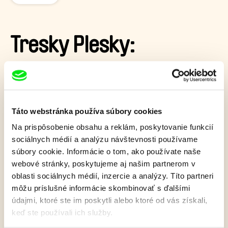
Tresky Plesky:
Krupobitie
Hádajte, ktorá známa televízna reportérka sa dnes vydáva?
Kata Strofová, presne tak! Nákupná horúčka malých ľadových
Táto webstránka používa súbory cookies
kryštálikov jej však tento výnimočný deň poriadne
Na prispôsobenie obsahu a reklám, poskytovanie funkcií
skomplikuje.
sociálnych médií a analýzu návštevnosti používame
Tresky plesky
sú trinásťdielny animovaný seriál pre všetkých,
súbory cookie. Informácie o tom, ako používate naše
ktorí sa chcú zábavnou formou niečo naučiť. Hlavnou
webové stránky, poskytujeme aj našim partnerom v
postavou je moderátorka Kata Strofová, ktorá vo svete
oblasti sociálnych médií, inzercie a analýzy. Títo partneri
molekúl a častíc postupne preniká do tajomstiev prírodných
javov a umožňuje tak divákom v jednoduchosti tieto procesy
môžu príslušné informácie skombinovať s ďalšími
pochopiť.
údajmi, ktoré ste im poskytli alebo ktoré od vás získali,
keď ste používali ich služby.
Zobraziť viac