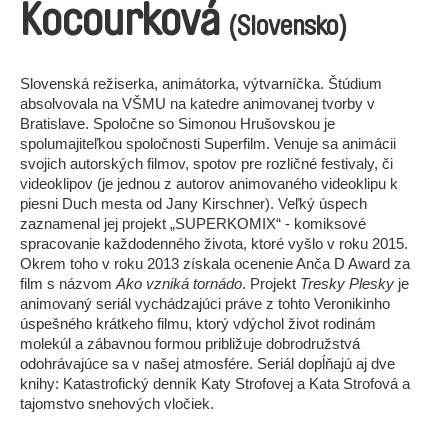
Kocourková
(Slovensko)
Slovenská režiserka, animátorka, výtvarníčka. Štúdium
absolvovala na VŠMU na katedre animovanej tvorby v
Bratislave. Spoločne so Simonou Hrušovskou je
spolumajiteľkou spoločnosti Superfilm. Venuje sa animácii
svojich autorských filmov, spotov pre rozličné festivaly, či
videoklipov (je jednou z autorov animovaného videoklipu k
piesni Duch mesta od Jany Kirschner). Veľký úspech
zaznamenal jej projekt „SUPERKOMIX“ - komiksové
spracovanie každodenného života, ktoré vyšlo v roku 2015.
Okrem toho v roku 2013 získala ocenenie Anča D Award za
film s názvom
Ako vzniká tornádo
. Projekt
Tresky Plesky
je
animovaný seriál vychádzajúci práve z tohto Veronikinho
úspešného krátkeho filmu, ktorý vdýchol život rodinám
molekúl a zábavnou formou približuje dobrodružstvá
odohrávajúce sa v našej atmosfére. Seriál dopĺňajú aj dve
knihy: Katastrofický denník Katy Strofovej a Kata Strofová a
tajomstvo snehových vločiek.