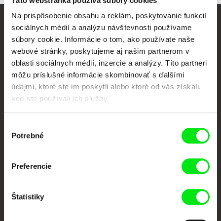
Táto webstránka používa súbory cookies
Na prispôsobenie obsahu a reklám, poskytovanie funkcií
sociálnych médií a analýzu návštevnosti používame
Vaše online kino
súbory cookie. Informácie o tom, ako používate naše
webové stránky, poskytujeme aj našim partnerom v
Nové filmy každý týždeň
oblasti sociálnych médií, inzercie a analýzy. Títo partneri
môžu príslušné informácie skombinovať s ďalšími
údajmi, ktoré ste im poskytli alebo ktoré od vás získali,
Portál DAFilms vznikol vďaka tvorivej spolupráci siedmich významných
európskych festivalov dokumentárneho filmu združených pod Doc Alliance.
keď ste používali ich služby.
Členovia Doc Alliance
Výber
Potrebné
súhlasu
Preferencie
Štatistiky
CPH:DOX
Doclisboa
Millennium Docs
DOK Leipzig
Against Gravity