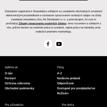
Odoslaním registrácie k Newsletteru súhlasím so zasielaním obchodných oznámení
elektronickými prostriedkami a súvisiacim spracovaním osobných údajov na účely
zasielania newsletteru Doc-Air Distribution s.r.o. a potvrdzujem, že som si
prečítal(a)
Zásady spracovania osobných údajov
, textu rozumiem a súhlasím s
ním, pričom beriem na vedomie práva tu uvedené, najmä právo na námietky proti
realizácií priameho marketingu.
F
Y
a
o
c
u
e
T
b
u
dafilms.sk
Filmy
o
b
O nás
A-Z
o
e
Partneri
Nedávno pridané
k
Ochrana súkromia
Odporúčané
Obchodné podmienky
Dostupné pre predplatiteľov
Režiséri
Pre užívateľov
Pre dieťa