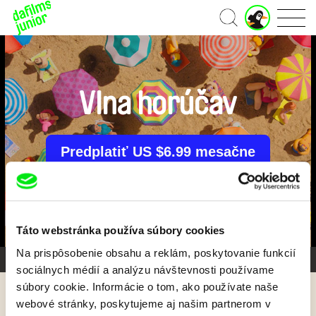
J
Domov
u
n
i
o
r
Vlna horúčav
ú
č
e
t
Predplatiť US $6.99 mesačne
Táto webstránka používa súbory cookies
Na prispôsobenie obsahu a reklám, poskytovanie funkcií
Galéria 1/6
sociálnych médií a analýzu návštevnosti používame
súbory cookie. Informácie o tom, ako používate naše
webové stránky, poskytujeme aj našim partnerom v
Späť