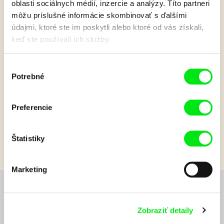
oblasti sociálnych médií, inzercie a analýzy. Títo partneri
môžu príslušné informácie skombinovať s ďalšími
údajmi, ktoré ste im poskytli alebo ktoré od vás získali,
Vlna horúčav
keď ste používali ich služby.
Výber
Uprostred šialenej horúčavy nájdu dve deti na pláži spôsob
Potrebné
súhlasu
ako všetkých schladiť. Krátky hravý film vytvorený animačnou
technikou stop-motion.
Preferencie
Zobraziť viac
Štatistiky
Marketing
Chcete byť pravidelne informovaní o novinkách v
junior programe?
Zobraziť detaily