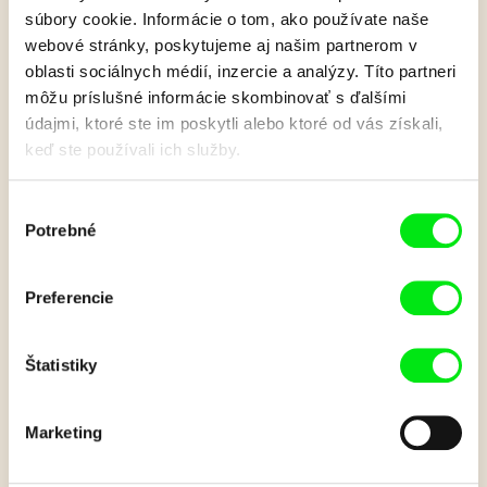
súbory cookie. Informácie o tom, ako používate naše
Mimi a Líza: Tety z
webové stránky, poskytujeme aj našim partnerom v
oblasti sociálnych médií, inzercie a analýzy. Títo partneri
môžu príslušné informácie skombinovať s ďalšími
pexesa
údajmi, ktoré ste im poskytli alebo ktoré od vás získali,
keď ste používali ich služby.
O tom, ako ušili kamaráta pre smutného froté krokodíla v
krajine z látok.
Výber
Potrebné
súhlasu
Zobraziť viac
Preferencie
Film bohužiaľ nie je k dispozícii :(
Je nám ľúto, ale tento film nie je vo Vašej krajine
Štatistiky
k dispozícií.
Marketing