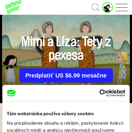
J
Domov
u
n
i
o
r
Mimi a Líza: Tety z
ú
č
pexesa
e
t
Predplatiť US $6.99 mesačne
Táto webstránka používa súbory cookies
Späť
Na prispôsobenie obsahu a reklám, poskytovanie funkcií
sociálnych médií a analýzu návštevnosti používame