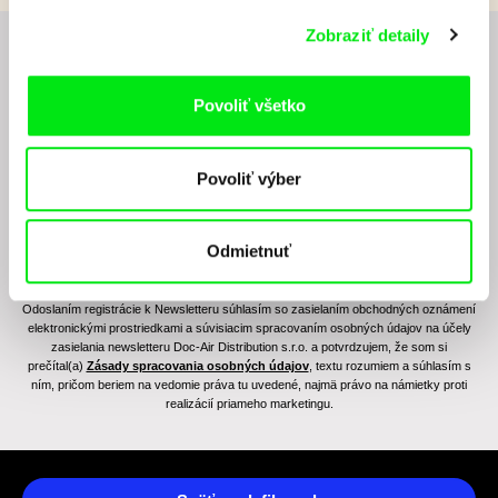
Zobraziť detaily
Chcete byť pravidelne informovaní o novinkách v
junior programe?
Povoliť všetko
Povoliť výber
Odmietnuť
Odoslaním registrácie k Newsletteru súhlasím so zasielaním obchodných oznámení
elektronickými prostriedkami a súvisiacim spracovaním osobných údajov na účely
zasielania newsletteru Doc-Air Distribution s.r.o. a potvrdzujem, že som si
prečítal(a)
Zásady spracovania osobných údajov
, textu rozumiem a súhlasím s
ním, pričom beriem na vedomie práva tu uvedené, najmä právo na námietky proti
realizácií priameho marketingu.