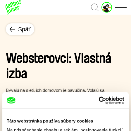
J
Domov
u
n
i
Späť
o
r
ú
č
e
Websterovci: Vlastná
t
izba
Bývajú na sieti, ich domovom je pavučina. Volajú sa
Websterovci a sú veľká rodina.
Zobraziť viac
Táto webstránka používa súbory cookies
Na prispôsobenie obsahu a reklám, poskytovanie funkcií