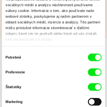
Film bohužiaľ nie je k dispozícii :(
sociálnych médií a analýzu návštevnosti používame
Je nám ľúto, ale tento film nie je vo Vašej krajine
súbory cookie. Informácie o tom, ako používate naše
k dispozícií.
webové stránky, poskytujeme aj našim partnerom v
oblasti sociálnych médií, inzercie a analýzy. Títo partneri
môžu príslušné informácie skombinovať s ďalšími
údajmi, ktoré ste im poskytli alebo ktoré od vás získali,
keď ste používali ich služby.
Výber
psycho v .hlave
Potrebné
súhlasu
Preferencie
Štatistiky
Stela Joudal
Kopec prvých krokov
Marketing