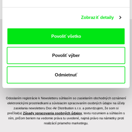
Zobraziť detaily
Chcete byť pravidelne informovaní o novinkách v
Povoliť všetko
junior programe?
Povoliť výber
Odmietnuť
Odoslaním registrácie k Newsletteru súhlasím so zasielaním obchodných oznámení
elektronickými prostriedkami a súvisiacim spracovaním osobných údajov na účely
zasielania newsletteru Doc-Air Distribution s.r.o. a potvrdzujem, že som si
prečítal(a)
Zásady spracovania osobných údajov
, textu rozumiem a súhlasím s
ním, pričom beriem na vedomie práva tu uvedené, najmä právo na námietky proti
realizácií priameho marketingu.