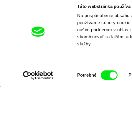
Táto webstránka používa
Na prispôsobenie obsahu a
Podivuhodné nápady jedného 
používame súbory cookie. 
Zobraziť viac
našim partnerom v oblasti 
skombinovať s ďalšími údaj
služby.
Výber
Potrebné
P
Chcete by
súhlasu