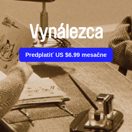
Vynálezca
Predplatiť US $6.99 mesačne