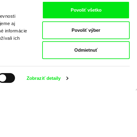
Povoliť všetko
evnosti
jeme aj
Povoliť výber
né informácie
žívali ich
Odmietnuť
Zobraziť detaily
 programe?