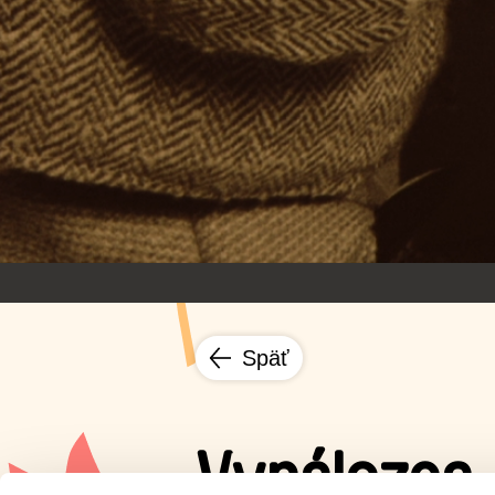
Späť
Vynálezca