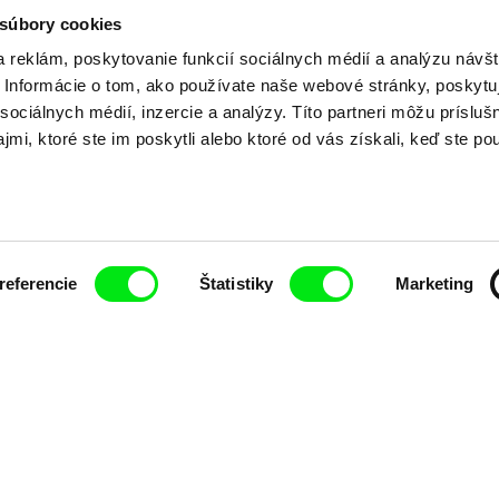
 súbory cookies
 reklám, poskytovanie funkcií sociálnych médií a analýzu návšt
vynálezcu.
Informácie o tom, ako používate naše webové stránky, poskytu
sociálnych médií, inzercie a analýzy. Títo partneri môžu prísluš
mi, ktoré ste im poskytli alebo ktoré od vás získali, keď ste pou
referencie
Štatistiky
Marketing
ť pravidelne informovaní o novinkách v junior