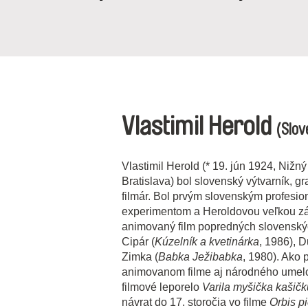
Vlastimil Herold
(Slov
Vlastimil Herold (* 19. jún 1924, Niž
Bratislava) bol slovenský výtvarník, graf
filmár. Bol prvým slovenským profes
experimentom a Heroldovou veľkou zá
animovaný film popredných slovenskýc
Cipár (
Kúzelník a kvetinárka
, 1986), 
Zimka (
Babka Ježibabka
, 1980). Ako 
animovanom filme aj národného umelca 
filmové leporelo
Varila myšička kašičk
návrat do 17. storočia vo filme
Orbis pi