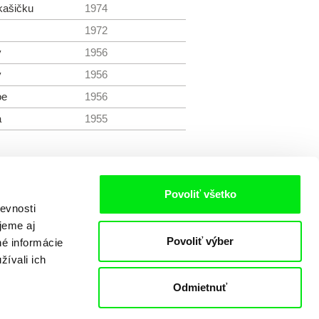
kašičku
1974
1972
y
1956
y
1956
oe
1956
a
1955
Povoliť všetko
evnosti
jeme aj
Povoliť výber
né informácie
žívali ich
Odmietnuť