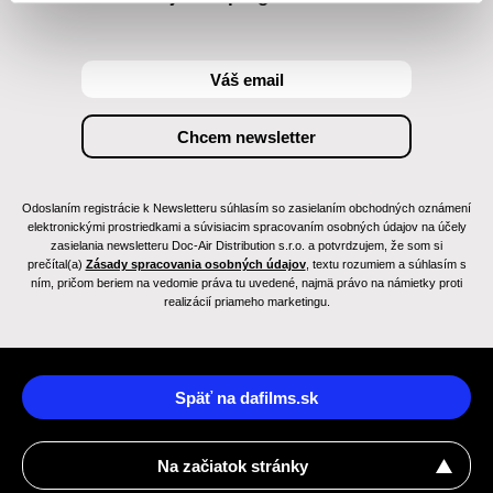
Odoslaním registrácie k Newsletteru súhlasím so zasielaním obchodných oznámení
elektronickými prostriedkami a súvisiacim spracovaním osobných údajov na účely
zasielania newsletteru Doc-Air Distribution s.r.o. a potvrdzujem, že som si
prečítal(a)
Zásady spracovania osobných údajov
, textu rozumiem a súhlasím s
ním, pričom beriem na vedomie práva tu uvedené, najmä právo na námietky proti
realizácií priameho marketingu.
Späť na dafilms.sk
Na začiatok stránky