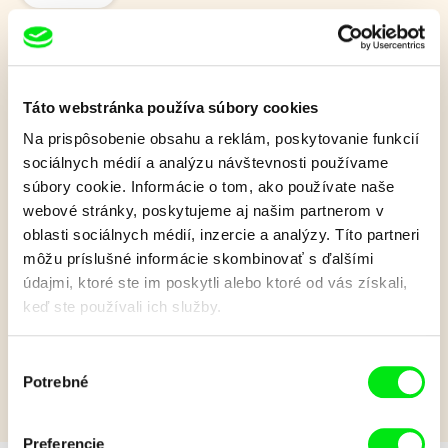
Ahoj leto
Táto webstránka používa súbory cookies
Na prispôsobenie obsahu a reklám, poskytovanie funkcií
More, slnko, pláže a rodinná dovolenka. Čo však ak hotel
sociálnych médií a analýzu návštevnosti používame
nesplní očakávania, izba ponúka nezvyčajný výhľad, večera je
až príliš exotická a vaša batožina si ide vlastnou cestou?
súbory cookie. Informácie o tom, ako používate naše
webové stránky, poskytujeme aj našim partnerom v
Zobraziť viac
oblasti sociálnych médií, inzercie a analýzy. Títo partneri
môžu príslušné informácie skombinovať s ďalšími
údajmi, ktoré ste im poskytli alebo ktoré od vás získali,
Film bohužiaľ nie je k dispozícii :(
keď ste používali ich služby.
Je nám ľúto, ale tento film nie je vo Vašej krajine
k dispozícií.
Výber
Potrebné
súhlasu
Preferencie