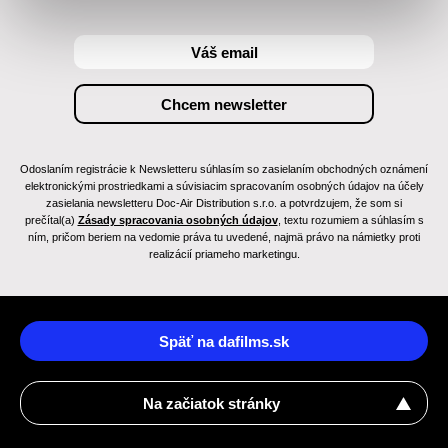
Odoslaním registrácie k Newsletteru súhlasím so zasielaním obchodných oznámení
elektronickými prostriedkami a súvisiacim spracovaním osobných údajov na účely
zasielania newsletteru Doc-Air Distribution s.r.o. a potvrdzujem, že som si
prečítal(a)
Zásady spracovania osobných údajov
, textu rozumiem a súhlasím s
ním, pričom beriem na vedomie práva tu uvedené, najmä právo na námietky proti
realizácií priameho marketingu.
Späť na dafilms.sk
Na začiatok stránky