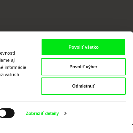
Povoliť všetko
evnosti
jeme aj
Povoliť výber
né informácie
žívali ich
valov dokumentárneho filmu združených
Odmietnuť
Zobraziť detaily