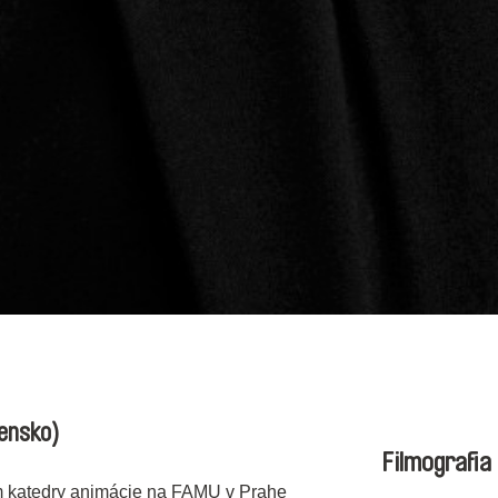
ensko)
Filmografia
m katedry animácie na FAMU v Prahe