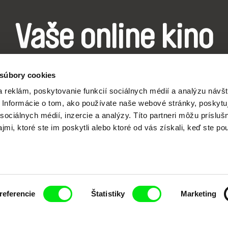
Vaše online kino
Nové filmy každý týždeň
 súbory cookies
 reklám, poskytovanie funkcií sociálnych médií a analýzu návšt
Informácie o tom, ako používate naše webové stránky, poskytu
sociálnych médií, inzercie a analýzy. Títo partneri môžu prísluš
mi, ktoré ste im poskytli alebo ktoré od vás získali, keď ste pou
j spolupráci siedmich významných európskych festi
pod Doc Alliance.
Členovia Doc Alliance
referencie
Štatistiky
Marketing