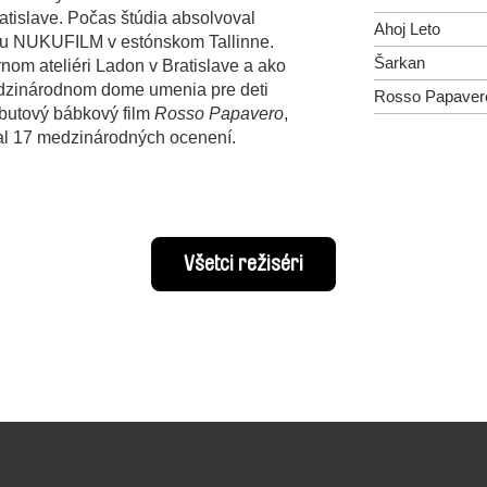
atislave. Počas štúdia absolvoval
Ahoj Leto
lmu NUKUFILM v estónskom Tallinne.
Šarkan
nom ateliéri Ladon v Bratislave a ako
dzinárodnom dome umenia pre deti
Rosso Papaver
butový bábkový film
Rosso Papavero
,
kal 17 medzinárodných ocenení.
Všetci režiséri