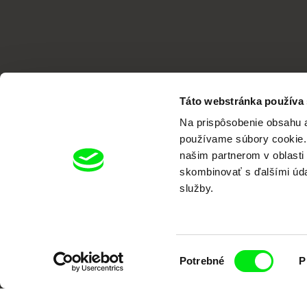
Táto webstránka používa
Na prispôsobenie obsahu a
používame súbory cookie. 
našim partnerom v oblasti 
skombinovať s ďalšími údaj
Portál DAFilms vznikol vďaka tvorive
služby.
Výber
Potrebné
P
súhlasu