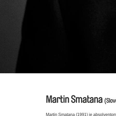
Martin Smatana
(Slov
Martin Smatana (1991) je absolvento