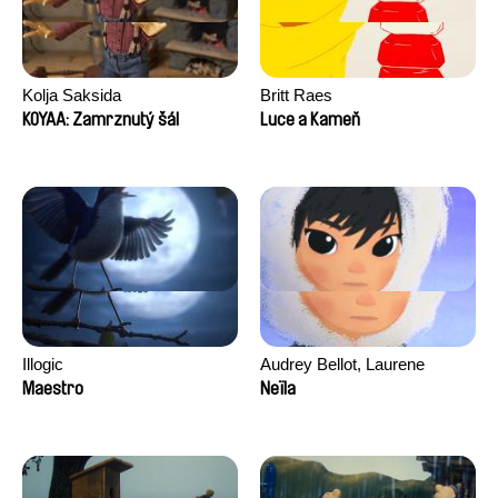
Kolja Saksida
Britt Raes
KOYAA: Zamrznutý šál
Luce a Kameň
Illogic
Audrey Bellot, Laurene
Desoutter, Amandine
Maestro
Neïla
Fernandes, Ludivine
Lahaeye, Lucas Langou,
David Tabar, Guillaume
Vezzoli, Eline Zhang