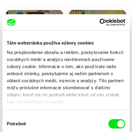
Táto webstránka používa súbory cookies
Na prispôsobenie obsahu a reklám, poskytovanie funkcií
Lubomír Beneš
Lubomír Beneš
sociálnych médií a analýzu návštevnosti používame
Pat a Mat: Hojdacie kreslo
Pat a Mat: Hrnčiari
súbory cookie. Informácie o tom, ako používate naše
webové stránky, poskytujeme aj našim partnerom v
oblasti sociálnych médií, inzercie a analýzy. Títo partneri
môžu príslušné informácie skombinovať s ďalšími
údajmi, ktoré ste im poskytli alebo ktoré od vás získali,
keď ste používali ich služby.
Výber
Potrebné
súhlasu
Lubomír Beneš
Lubomír Beneš