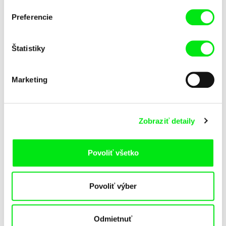
Pat a Mat: Jablko
Pat a Mat: Klavír
Preferencie
Štatistiky
Marketing
Lubomír Beneš
Lubomír Beneš
Zobraziť detaily
Pat a Mat: Kľúč
Pat a Mat: Koberec
Povoliť všetko
Povoliť výber
Odmietnuť