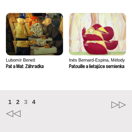
Lubomír Beneš
Inès Bernard-Espina, Mélody
Boulissière, Clémentine
Pat a Mat: Záhradka
Patouille a lietajúce semienka
Campos
1
2
3
4