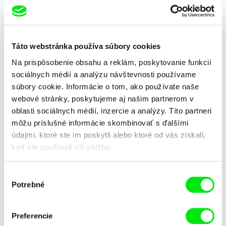
Petrom Kerekesom
workshop na Ji.hlava deťom
2024
Táto webstránka používa súbory cookies
Na prispôsobenie obsahu a reklám, poskytovanie funkcií
sociálnych médií a analýzu návštevnosti používame
súbory cookie. Informácie o tom, ako používate naše
webové stránky, poskytujeme aj našim partnerom v
Junior Chats s Jindřichom
Junior Chats s Harunou
oblasti sociálnych médií, inzercie a analýzy. Títo partneri
Andršom
Honcoop
môžu príslušné informácie skombinovať s ďalšími
údajmi, ktoré ste im poskytli alebo ktoré od vás získali,
keď ste používali ich služby.
Výber
Potrebné
súhlasu
Junior Chats s Gretou
Junior Chats a TV Klapka
Preferencie
Stocklassa