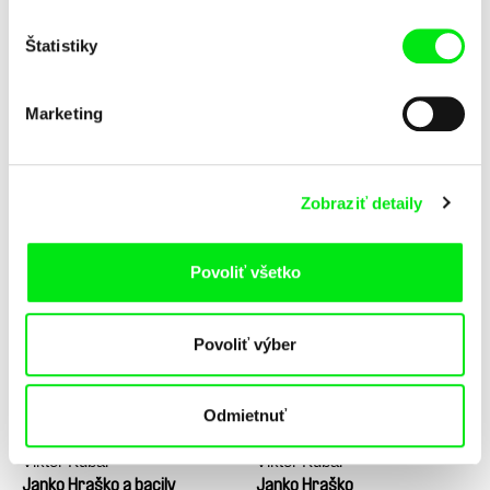
Štatistiky
Marketing
Vladimír Pikalík
Viktor Kubal
Zobraziť detaily
Jožinkovo vesmírne
Janko Hraško u kúzelníka
dobrodružstvo
Povoliť všetko
Povoliť výber
Odmietnuť
Viktor Kubal
Viktor Kubal
Janko Hraško a bacily
Janko Hraško