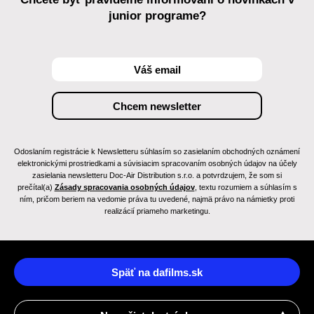
junior programe?
Odoslaním registrácie k Newsletteru súhlasím so zasielaním obchodných oznámení
elektronickými prostriedkami a súvisiacim spracovaním osobných údajov na účely
zasielania newsletteru Doc-Air Distribution s.r.o. a potvrdzujem, že som si
prečítal(a)
Zásady spracovania osobných údajov
, textu rozumiem a súhlasím s
ním, pričom beriem na vedomie práva tu uvedené, najmä právo na námietky proti
realizácií priameho marketingu.
Späť na dafilms.sk