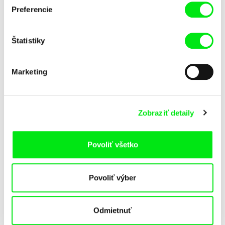
Hľadanie stratených svetov
Hľadanie stratených svetov
Preferencie
(Spomienky Heleny
(Plač grófa Pálfiho)
Kottanerovej)
Štatistiky
Marketing
Zobraziť detaily
Milan Homolka
Milan Homolka
Hľadanie stratených svetov
Hľadanie stratených svetov
(Na Západe nič nové)
(Moldavská jaskyňa mŕtvych)
Povoliť všetko
Povoliť výber
Odmietnuť