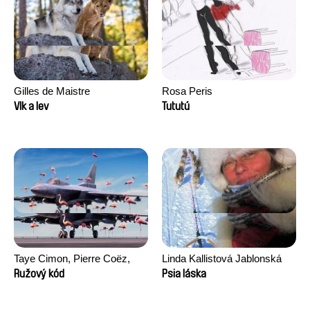
Gilles de Maistre
Rosa Peris
Vlk a lev
Tututú
Taye Cimon, Pierre Coëz,
Linda Kallistová Jablonská
Julie Groux, Sandra Leydier,
Ružový kód
Psia láska
Manuarii Morel, Romain
Seisson