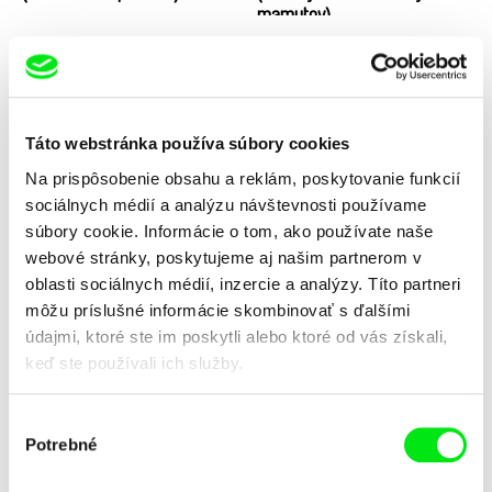
mamutov)
Táto webstránka používa súbory cookies
Na prispôsobenie obsahu a reklám, poskytovanie funkcií
sociálnych médií a analýzu návštevnosti používame
Milan Homolka
Milan Homolka
súbory cookie. Informácie o tom, ako používate naše
Hľadanie stratených svetov
Hľadanie stratených svetov
webové stránky, poskytujeme aj našim partnerom v
(Tajomstvo levočského
(Stratený hrob kráľovnej
podzemia)
Žofie)
oblasti sociálnych médií, inzercie a analýzy. Títo partneri
môžu príslušné informácie skombinovať s ďalšími
údajmi, ktoré ste im poskytli alebo ktoré od vás získali,
keď ste používali ich služby.
Výber
Potrebné
súhlasu
Milan Homolka
Milan Homolka