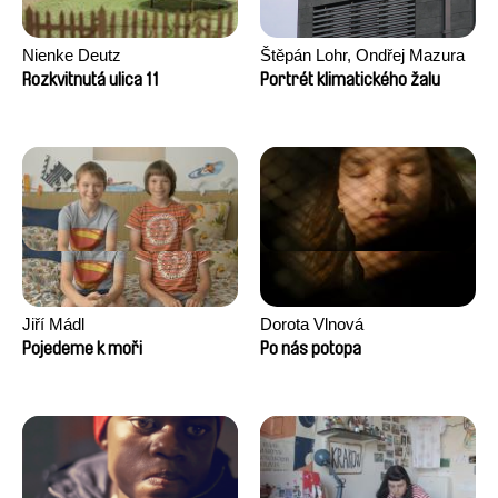
Nienke Deutz
Štěpán Lohr, Ondřej Mazura
Rozkvitnutá ulica 11
Portrét klimatického žalu
Jiří Mádl
Dorota Vlnová
Pojedeme k moři
Po nás potopa