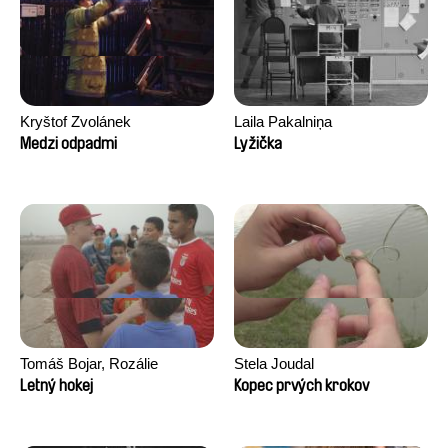
Kryštof Zvolánek
Laila Pakalniņa
Medzi odpadmi
Lyžička
Tomáš Bojar, Rozálie
Stela Joudal
Kohoutová
Letný hokej
Kopec prvých krokov