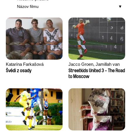
Názov filmu
Katarína Farkašová
Jacco Groen, Jamillah van
der Hulst
Švédi z osady
Streetkids United 3 - The Road
to Moscow