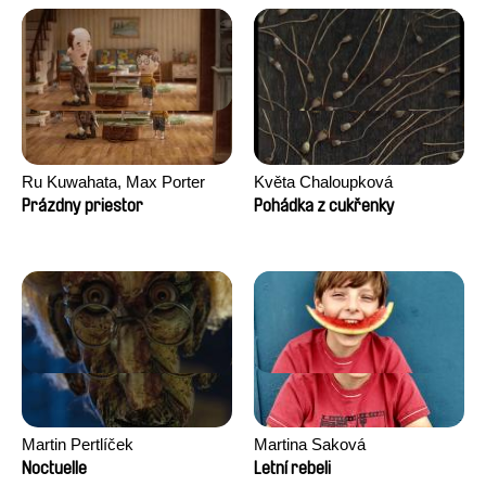
Ru Kuwahata, Max Porter
Květa Chaloupková
(Přibylová)
Prázdny priestor
Pohádka z cukřenky
Martin Pertlíček
Martina Saková
Noctuelle
Letní rebeli