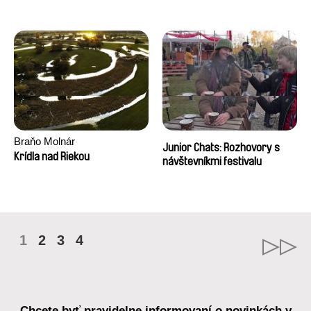
Braňo Molnár
Junior Chats: Rozhovory s
Krídla nad Riekou
návštevníkmi festivalu
1
2
3
4
Chcete byť pravidelne informovaní o novinkách v