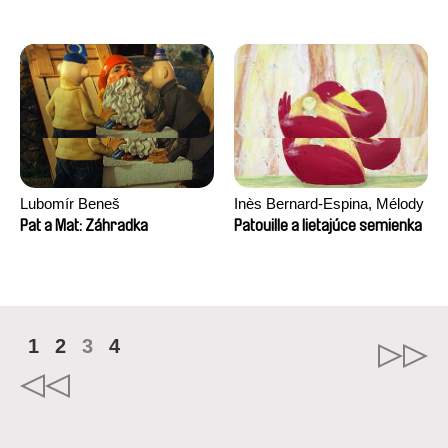
Lubomír Beneš
Inès Bernard-Espina, Mélody
Boulissière, Clémentine
Pat a Mat: Záhradka
Patouille a lietajúce semienka
Campos
1
2
3
4