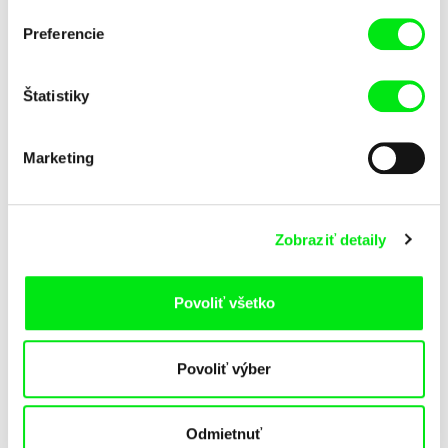
Pat a Mat: Jablko
Pat a Mat: Klavír
Preferencie
Štatistiky
Marketing
Lubomír Beneš
Lubomír Beneš
Zobraziť detaily
Pat a Mat: Kľúč
Pat a Mat: Koberec
Povoliť všetko
Povoliť výber
Odmietnuť