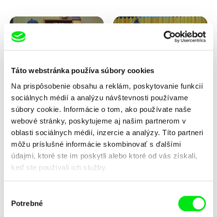
Táto webstránka používa súbory cookies
Na prispôsobenie obsahu a reklám, poskytovanie funkcií
Lubomír Beneš
Lubomír Beneš
sociálnych médií a analýzu návštevnosti používame
Pat a Mat: Hojdacie kreslo
Pat a Mat: Hrnčiari
súbory cookie. Informácie o tom, ako používate naše
webové stránky, poskytujeme aj našim partnerom v
oblasti sociálnych médií, inzercie a analýzy. Títo partneri
môžu príslušné informácie skombinovať s ďalšími
údajmi, ktoré ste im poskytli alebo ktoré od vás získali,
keď ste používali ich služby.
Výber
Potrebné
súhlasu
Lubomír Beneš
Lubomír Beneš