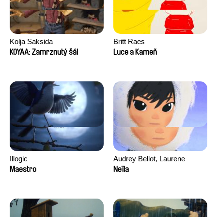
Kolja Saksida
Britt Raes
KOYAA: Zamrznutý šál
Luce a Kameň
Illogic
Audrey Bellot, Laurene
Desoutter, Amandine
Maestro
Neïla
Fernandes, Ludivine
Lahaeye, Lucas Langou,
David Tabar, Guillaume
Vezzoli, Eline Zhang