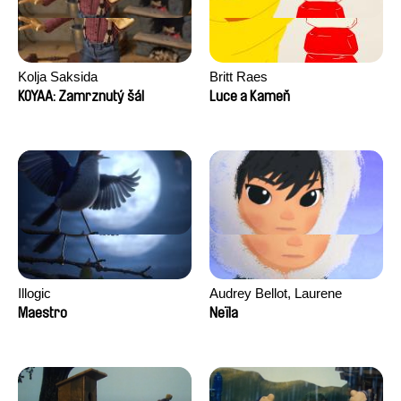
Kolja Saksida
Britt Raes
KOYAA: Zamrznutý šál
Luce a Kameň
Illogic
Audrey Bellot, Laurene
Desoutter, Amandine
Maestro
Neïla
Fernandes, Ludivine
Lahaeye, Lucas Langou,
David Tabar, Guillaume
Vezzoli, Eline Zhang