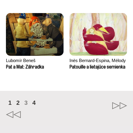
Lubomír Beneš
Inès Bernard-Espina, Mélody
Boulissière, Clémentine
Pat a Mat: Záhradka
Patouille a lietajúce semienka
Campos
1
2
3
4