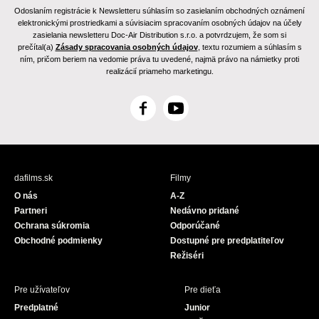
Odoslaním registrácie k Newsletteru súhlasím so zasielaním obchodných oznámení
elektronickými prostriedkami a súvisiacim spracovaním osobných údajov na účely
zasielania newsletteru Doc-Air Distribution s.r.o. a potvrdzujem, že som si
prečítal(a)
Zásady spracovania osobných údajov
, textu rozumiem a súhlasím s
ním, pričom beriem na vedomie práva tu uvedené, najmä právo na námietky proti
realizácií priameho marketingu.
F
Y
a
o
c
u
e
T
b
u
dafilms.sk
Filmy
o
b
O nás
A-Z
o
e
Partneri
Nedávno pridané
k
Ochrana súkromia
Odporúčané
Obchodné podmienky
Dostupné pre predplatiteľov
Režiséri
Pre užívateľov
Pre dieťa
Predplatné
Junior