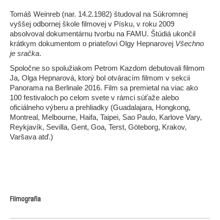
Tomáš Weinreb (nar. 14.2.1982) študoval na Súkromnej
vyššej odbornej škole filmovej v Písku, v roku 2009
absolvoval dokumentárnu tvorbu na FAMU. Štúdiá ukončil
krátkym dokumentom o priateľovi Olgy Hepnarovej
Všechno
je sračka
.
Spoločne so spolužiakom Petrom Kazdom debutovali filmom
Ja, Olga Hepnarová, ktorý bol otváracím filmom v sekcii
Panorama na Berlinale 2016. Film sa premietal na viac ako
100 festivaloch po celom svete v rámci súťaže alebo
oficiálneho výberu a prehliadky (Guadalajara, Hongkong,
Montreal, Melbourne, Haifa, Taipei, Sao Paulo, Karlove Vary,
Reykjavík, Sevilla, Gent, Goa, Terst, Göteborg, Krakov,
Varšava atď.)
Filmografia