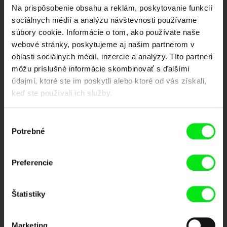
Na prispôsobenie obsahu a reklám, poskytovanie funkcií
Vaše online kino
sociálnych médií a analýzu návštevnosti používame
súbory cookie. Informácie o tom, ako používate naše
Nové filmy každý týždeň
webové stránky, poskytujeme aj našim partnerom v
oblasti sociálnych médií, inzercie a analýzy. Títo partneri
môžu príslušné informácie skombinovať s ďalšími
Portál DAFilms vznikol vďaka tvorivej spolupráci siedmich významných
údajmi, ktoré ste im poskytli alebo ktoré od vás získali,
európskych festivalov dokumentárneho filmu združených pod Doc Alliance.
keď ste používali ich služby.
Členovia Doc Alliance
Výber
Potrebné
súhlasu
Preferencie
Štatistiky
CPH:DOX
Doclisboa
Millennium Docs
DOK Leipzig
Against Gravity
Marketing