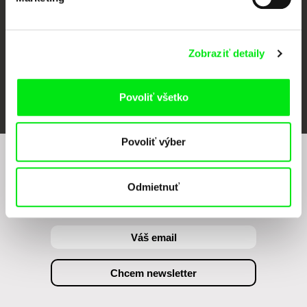
Zobraziť detaily
FIDMarseille
Ji.hlava IDFF
Visions du Réel
Povoliť všetko
Povoliť výber
Chcete byť pravidelne informovaní o našom
filmovom programe?
Odmietnuť