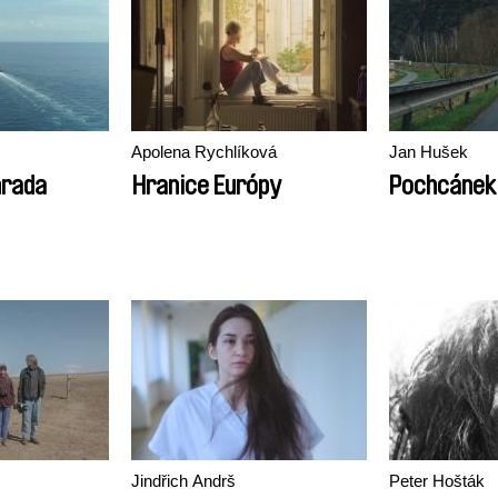
Apolena Rychlíková
Jan Hušek
hrada
Hranice Európy
Pochcánek
Jindřich Andrš
Peter Hošták