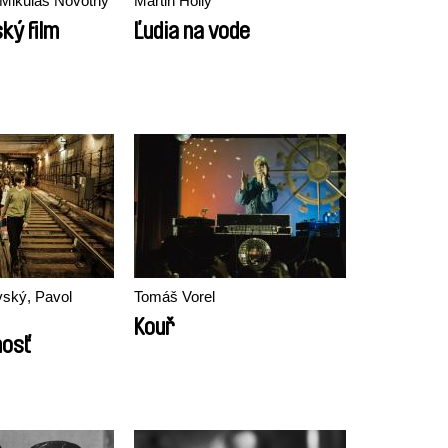
Mikuláš Novotný
Martin Hollý
ký film
Ľudia na vode
vský, Pavol
Tomáš Vorel
Kouř
hosť