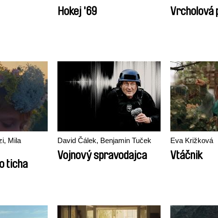
Hokej '69
Vrcholová p
i, Mila
David Čálek, Benjamin Tuček
Eva Križková
Vojnový spravodajca
Vtáčnik
o ticha