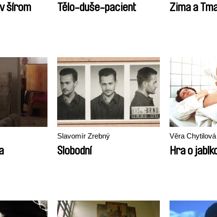
 v šírom
Tělo-duše-pacient
Zima a Tm
Slavomír Zrebný
Věra Chytilová
a
Slobodní
Hra o jablk