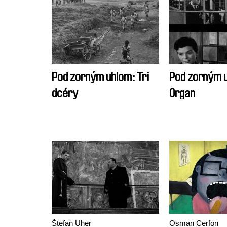
Pod zorným uhlom: Tri
Pod zorným 
dcéry
Organ
Štefan Uher
Osman Cerfon