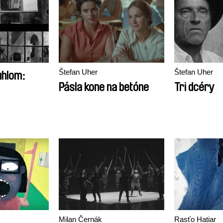
Štefan Uher
Štefan Uher
uhlom:
Pásla kone na betóne
Tri dcéry
Milan Černák
Rasťo Hatiar