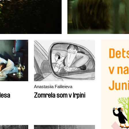
Anastasiia Falileieva
lesa
Zomrela som v Irpini