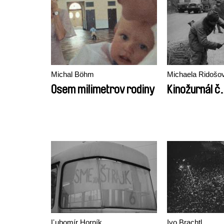
Michal Böhm
Michaela Ridošo
Osem milimetrov rodiny
Kinožurnál č
Ľubomír Horník
Ivo Brachtl