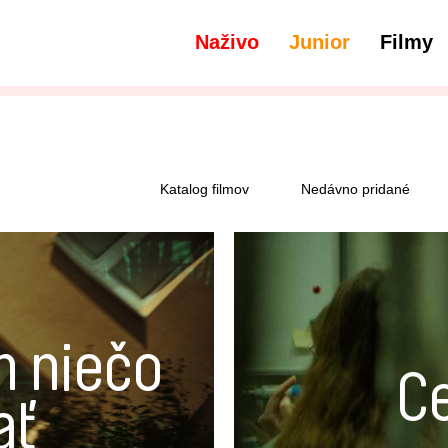
Naživo
Junior
Filmy
Katalog filmov
Nedávno pridané
 niečo
C
ať