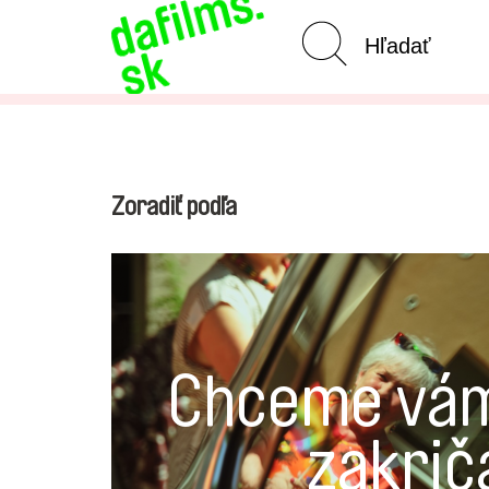
Pokročilé vyhľadávanie
Zoradiť podľa
Chceme vám
zakrič