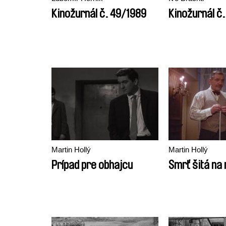
Kinožurnál č. 49/1989
Kinožurnál č
Martin Hollý
Martin Hollý
Prípad pre obhajcu
Smrť šitá na