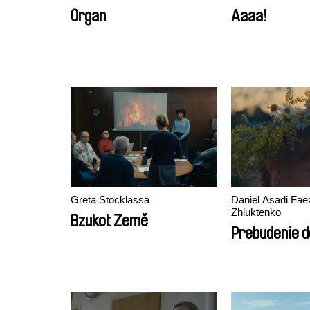
Organ
Aaaa!
Greta Stocklassa
Daniel Asadi Faez
Zhluktenko
Bzukot Země
Prebudenie d