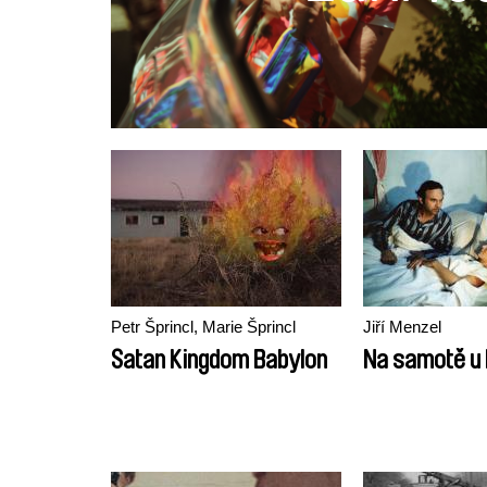
Petr Šprincl, Marie Šprincl
Jiří Menzel
Satan Kingdom Babylon
Na samotě u 