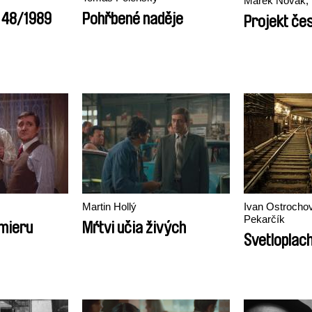
Marek Novák, 
. 48/1989
Pohřbené naděje
Projekt čes
Martin Hollý
Ivan Ostrocho
Pekarčík
 mieru
Mŕtvi učia živých
Svetloplac