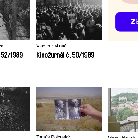
vá
Vladimír Mináč
. 52/1989
Kinožurnál č. 50/1989
Tomáš Polenský