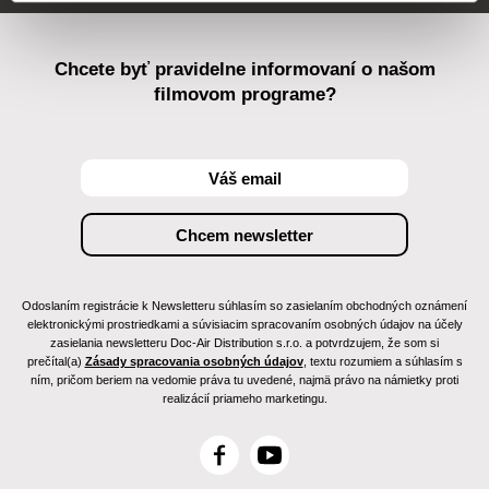
Chcete byť pravidelne informovaní o našom
filmovom programe?
Odoslaním registrácie k Newsletteru súhlasím so zasielaním obchodných oznámení
elektronickými prostriedkami a súvisiacim spracovaním osobných údajov na účely
zasielania newsletteru Doc-Air Distribution s.r.o. a potvrdzujem, že som si
prečítal(a)
Zásady spracovania osobných údajov
, textu rozumiem a súhlasím s
ním, pričom beriem na vedomie práva tu uvedené, najmä právo na námietky proti
realizácií priameho marketingu.
F
Y
a
o