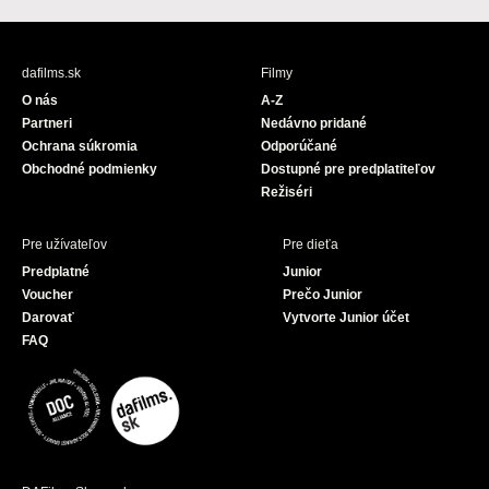
c
u
e
T
b
u
dafilms.sk
Filmy
o
b
O nás
A-Z
o
e
Partneri
Nedávno pridané
k
Ochrana súkromia
Odporúčané
Obchodné podmienky
Dostupné pre predplatiteľov
Režiséri
Pre užívateľov
Pre dieťa
Predplatné
Junior
Voucher
Prečo Junior
Darovať
Vytvorte Junior účet
FAQ