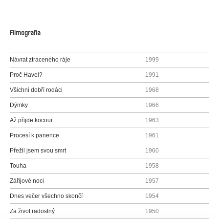
Filmografia
Návrat ztraceného ráje
1999
Proč Havel?
1991
Všichni dobří rodáci
1968
Dýmky
1966
Až přijde kocour
1963
Procesí k panence
1961
Přežil jsem svou smrt
1960
Touha
1958
Zářijové noci
1957
Dnes večer všechno skončí
1954
Za život radostný
1950