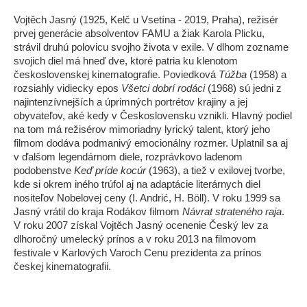
Vojtěch Jasný (1925, Kelč u Vsetína - 2019, Praha), režisér
prvej generácie absolventov FAMU a žiak Karola Plicku,
strávil druhú polovicu svojho života v exile. V dlhom zozname
svojich diel má hneď dve, ktoré patria ku klenotom
československej kinematografie. Poviedková
Túžba
(1958) a
rozsiahly vidiecky epos
Všetci dobrí rodáci
(1968) sú jedni z
najintenzívnejších a úprimných portrétov krajiny a jej
obyvateľov, aké kedy v Československu vznikli. Hlavný podiel
na tom má režisérov mimoriadny lyrický talent, ktorý jeho
filmom dodáva podmanivý emocionálny rozmer. Uplatnil sa aj
v ďalšom legendárnom diele, rozprávkovo ladenom
podobenstve
Keď príde kocúr
(1963), a tiež v exilovej tvorbe,
kde si okrem iného trúfol aj na adaptácie literárnych diel
nositeľov Nobelovej ceny (I. Andrić, H. Böll). V roku 1999 sa
Jasný vrátil do kraja Rodákov filmom
Návrat strateného raja
.
V roku 2007 získal Vojtěch Jasný ocenenie Český lev za
dlhoročný umelecký prínos a v roku 2013 na filmovom
festivale v Karlových Varoch Cenu prezidenta za prínos
českej kinematografii.