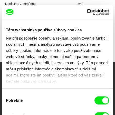
Není stále zamračeno
1949
Všetci režiséri
Táto webstránka používa súbory cookies
Na prispôsobenie obsahu a reklám, poskytovanie funkcií
sociálnych médií a analýzu návštevnosti používame
súbory cookie. Informácie o tom, ako používate naše
webové stránky, poskytujeme aj našim partnerom v
oblasti sociálnych médií, inzercie a analýzy. Títo partneri
môžu príslušné informácie skombinovať s ďalšími
Vaše online kino
údajmi, ktoré ste im poskytli alebo ktoré od vás získali,
keď ste používali ich služby.
Nové filmy každý týždeň
Výber
Potrebné
súhlasu
Portál DAFilms vznikol vďaka tvorivej spolupráci siedmich významných
európskych festivalov dokumentárneho filmu združených pod Doc Alliance.