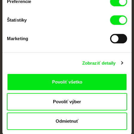
Členovia Doc Alliance
Preferencie
Štatistiky
Marketing
CPH:DOX
Doclisboa
Millennium Docs
DOK Leipzig
Zobraziť detaily
Against Gravity
Povoliť všetko
Povoliť výber
FIDMarseille
Ji.hlava IDFF
Visions du Réel
Odmietnuť