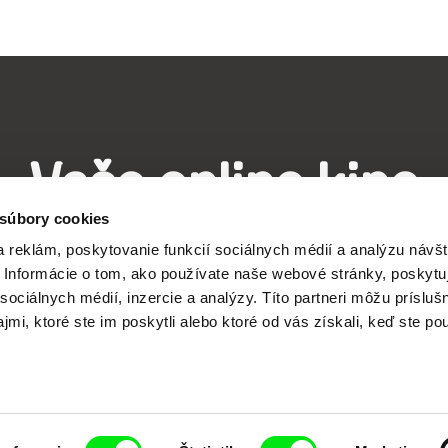
Vaše online kino
 súbory cookies
Nové filmy každý týždeň
 reklám, poskytovanie funkcií sociálnych médií a analýzu návšt
Informácie o tom, ako používate naše webové stránky, poskytu
sociálnych médií, inzercie a analýzy. Títo partneri môžu prísluš
mi, ktoré ste im poskytli alebo ktoré od vás získali, keď ste pou
j spolupráci siedmich významných európskych festi
pod Doc Alliance.