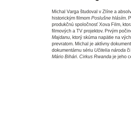
Michal Varga študoval v Zlíne a abso
historickým filmom
Poslušne hlásím
. 
produkčnú spoločnosť Xova Film, ktor
filmových a TV projektov. Prvým poč
Majdanu
, ktorý skúma napätie na výc
prevratom. Michal je aktívny dokumenta
dokumentárnu sériu
Učitelia národa
či
Mário Bihári
.
Cirkus Rwanda
je jeho c