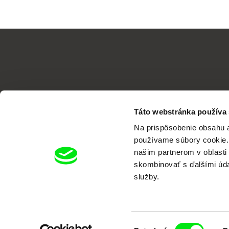
Táto webstránka používa
Na prispôsobenie obsahu a
používame súbory cookie. 
našim partnerom v oblasti 
skombinovať s ďalšími údaj
služby.
Portál DAFilms vznikol vďaka tvorive
Výber