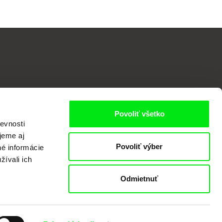
Povoliť všetko
evnosti
jeme aj
Povoliť výber
né informácie
žívali ich
Odmietnuť
valov dokumentárneho filmu združených