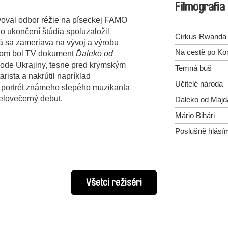
Filmografia
lvoval odbor réžie na píseckej FAMO
Po ukončení štúdia spoluzaložil
Cirkus Rwanda
á sa zameriava na vývoj a výrobu
Na cestě po Ko
inom bol TV dokument
Ďaleko od
hode Ukrajiny, tesne pred krymským
Temná buš
rista a nakrútil napríklad
Učitelé národa
 portrét známeho slepého muzikanta
elovečerný debut.
Daleko od Majd
Mário Bihári
Poslušně hlásí
Všetci režiséri