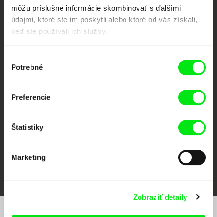
môžu príslušné informácie skombinovať s ďalšími
údajmi, ktoré ste im poskytli alebo ktoré od vás získali,
keď ste používali ich služby.
Výber
Potrebné
súhlasu
CPH:DOX
Doclisboa
Millennium Docs
DOK Leipzig
Against Gravity
Preferencie
Štatistiky
Marketing
FIDMarseille
Ji.hlava IDFF
Visions du Réel
Zobraziť detaily