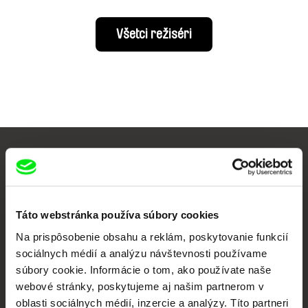
Všetci režiséri
Vaše online kino
Nové filmy každý týždeň
Táto webstránka používa súbory cookies
Na prispôsobenie obsahu a reklám, poskytovanie funkcií
Portál DAFilms vznikol vďaka tvorivej spolupráci siedmich významných
sociálnych médií a analýzu návštevnosti používame
európskych festivalov dokumentárneho filmu združených pod Doc Alliance.
súbory cookie. Informácie o tom, ako používate naše
Členovia Doc Alliance
webové stránky, poskytujeme aj našim partnerom v
oblasti sociálnych médií, inzercie a analýzy. Títo partneri