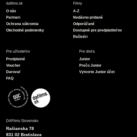
b
u
dafilms.sk
Filmy
o
b
O nás
A-Z
o
e
Partneri
Nedávno pridané
k
Ochrana súkromia
Odporúčané
Obchodné podmienky
Dostupné pre predplatiteľov
Režiséri
Pre užívateľov
Pre dieťa
Predplatné
Junior
Voucher
Prečo Junior
Darovať
Vytvorte Junior účet
FAQ
DAFilms Slovensko
Račianska 78
831 02 Bratislava