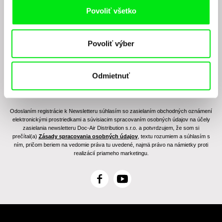
Chcete byť pravidelne informovaní o našom
Povoliť všetko
filmovom programe?
Povoliť výber
Odmietnuť
Odoslaním registrácie k Newsletteru súhlasím so zasielaním obchodných oznámení
elektronickými prostriedkami a súvisiacim spracovaním osobných údajov na účely
zasielania newsletteru Doc-Air Distribution s.r.o. a potvrdzujem, že som si
prečítal(a)
Zásady spracovania osobných údajov
, textu rozumiem a súhlasím s
ním, pričom beriem na vedomie práva tu uvedené, najmä právo na námietky proti
realizácií priameho marketingu.
F
Y
a
o
c
u
e
T