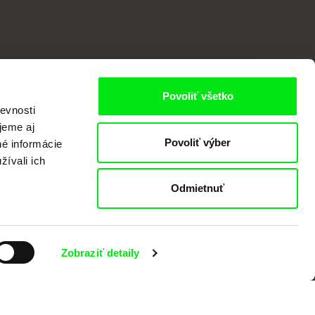
Povoliť všetko
evnosti
jeme aj
Povoliť výber
né informácie
žívali ich
valov dokumentárneho filmu združených
Odmietnuť
Zobraziť detaily