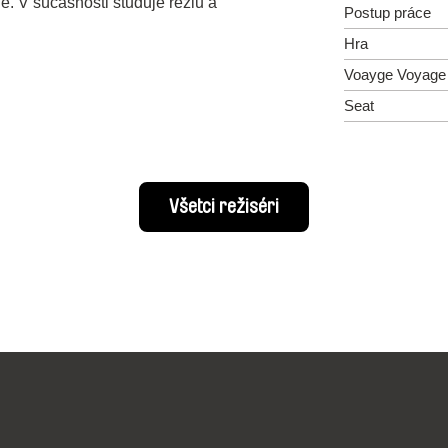
e. V súčasnosti študuje réžiu a
Postup práce
Hra
Voayge Voyage
Seat
Všetci režiséri