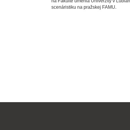
na Fakulte umenia Univerzity v Lublan
scenáristiku na pražskej FAMU.