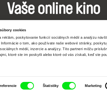
Vaše online kino
Nové filmy každý týždeň
 súbory cookies
 reklám, poskytovanie funkcií sociálnych médií a analýzu návšt
Informácie o tom, ako používate naše webové stránky, poskytu
sociálnych médií, inzercie a analýzy. Títo partneri môžu prísluš
mi, ktoré ste im poskytli alebo ktoré od vás získali, keď ste pou
j spolupráci siedmich významných európskych festi
pod Doc Alliance.
Členovia Doc Alliance
referencie
Štatistiky
Marketing