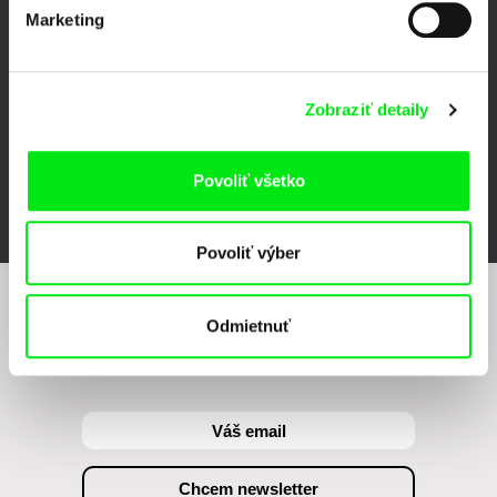
Marketing
Zobraziť detaily
Povoliť všetko
FIDMarseille
Ji.hlava IDFF
Visions du Réel
Povoliť výber
Chcete byť pravidelne informovaní o našom
Odmietnuť
filmovom programe?