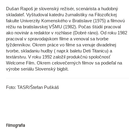
Dušan Rapoš je slovenský režisér, scenárista a hudobný
skladateľ. Vyštudoval katedru žurnalistiky na Filozofickej
fakulte Univerzity Komenského v Bratislave (1975) a filmovú
réžiu na bratislavskej VŠMU (1982). Počas štúdií pracoval
ako novinár a redaktor v rozhlase (Dobré ráno). Od roku 1982
pracoval v spravodajskom filme a venoval sa tvorbe
týždenníkov. Okrem práce vo filme sa venuje divadelnej
tvorbe, skladaniu hudby ( napr.k baletu Deti Titanicu) a
textárstvu. V roku 1992 založil produkčnú spoločnosť
Welcome Film. Okrem celovečerných filmov sa podieľal na
výrobe seriálu Slovenský bigbít.
Foto: TASR/Štefan Puškáš
Filmografia