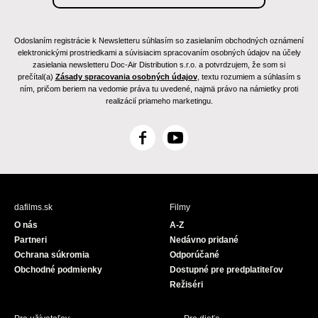
Odoslaním registrácie k Newsletteru súhlasím so zasielaním obchodných oznámení
elektronickými prostriedkami a súvisiacim spracovaním osobných údajov na účely
zasielania newsletteru Doc-Air Distribution s.r.o. a potvrdzujem, že som si
prečítal(a)
Zásady spracovania osobných údajov
, textu rozumiem a súhlasím s
ním, pričom beriem na vedomie práva tu uvedené, najmä právo na námietky proti
realizácií priameho marketingu.
F
Y
a
o
c
u
e
T
b
u
dafilms.sk
Filmy
o
b
O nás
A-Z
o
e
Partneri
Nedávno pridané
k
Ochrana súkromia
Odporúčané
Obchodné podmienky
Dostupné pre predplatiteľov
Režiséri