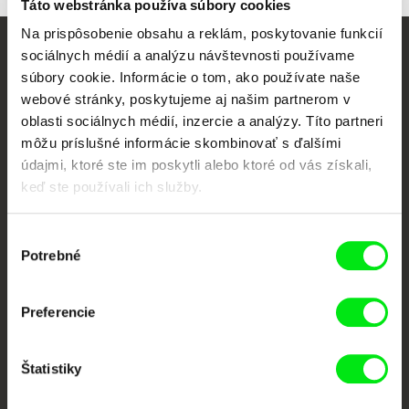
Táto webstránka používa súbory cookies
Na prispôsobenie obsahu a reklám, poskytovanie funkcií
sociálnych médií a analýzu návštevnosti používame
Vaše online kino
súbory cookie. Informácie o tom, ako používate naše
webové stránky, poskytujeme aj našim partnerom v
Nové filmy každý týždeň
oblasti sociálnych médií, inzercie a analýzy. Títo partneri
môžu príslušné informácie skombinovať s ďalšími
údajmi, ktoré ste im poskytli alebo ktoré od vás získali,
Portál DAFilms vznikol vďaka tvorivej spolupráci siedmich významných
európskych festivalov dokumentárneho filmu združených pod Doc Alliance.
keď ste používali ich služby.
Členovia Doc Alliance
Výber
Potrebné
súhlasu
Preferencie
Štatistiky
CPH:DOX
Doclisboa
Millennium Docs
DOK Leipzig
Against Gravity