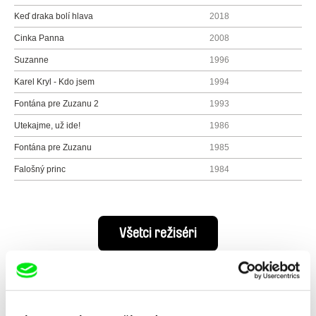
Keď draka bolí hlava
2018
Cinka Panna
2008
Suzanne
1996
Karel Kryl - Kdo jsem
1994
Fontána pre Zuzanu 2
1993
Utekajme, už ide!
1986
Fontána pre Zuzanu
1985
Falošný princ
1984
Všetci režiséri