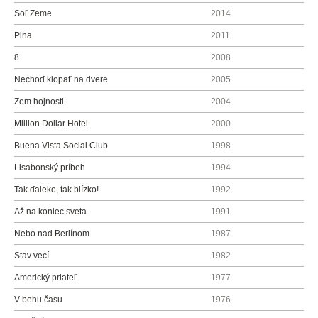
Soľ Zeme
2014
Pina
2011
8
2008
Nechoď klopať na dvere
2005
Zem hojnosti
2004
Million Dollar Hotel
2000
Buena Vista Social Club
1998
Lisabonský príbeh
1994
Tak ďaleko, tak blízko!
1992
Až na koniec sveta
1991
Nebo nad Berlínom
1987
Stav vecí
1982
Americký priateľ
1977
V behu času
1976