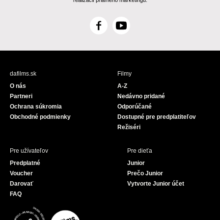
realizácií priameho marketingu.
F
Y
a
o
c
u
e
T
b
u
dafilms.sk
Filmy
o
b
O nás
A-Z
o
e
Partneri
Nedávno pridané
k
Ochrana súkromia
Odporúčané
Obchodné podmienky
Dostupné pre predplatiteľov
Režiséri
Pre užívateľov
Pre dieťa
Predplatné
Junior
Voucher
Prečo Junior
Darovať
Vytvorte Junior účet
FAQ