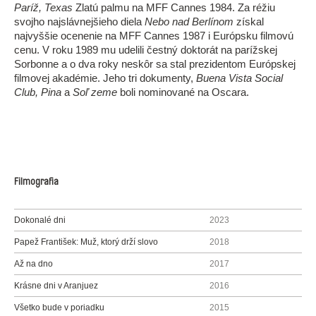
Paríž, Texas
Zlatú palmu na MFF Cannes 1984. Za réžiu
svojho najslávnejšieho diela
Nebo nad Berlínom
získal
najvyššie ocenenie na MFF Cannes 1987 i Európsku filmovú
cenu. V roku 1989 mu udelili čestný doktorát na parížskej
Sorbonne a o dva roky neskôr sa stal prezidentom Európskej
filmovej akadémie. Jeho tri dokumenty,
Buena Vista Social
Club, Pina
a
Soľ zeme
boli nominované na Oscara.
Filmografia
Dokonalé dni
2023
Papež František: Muž, ktorý drží slovo
2018
Až na dno
2017
Krásne dni v Aranjuez
2016
Všetko bude v poriadku
2015