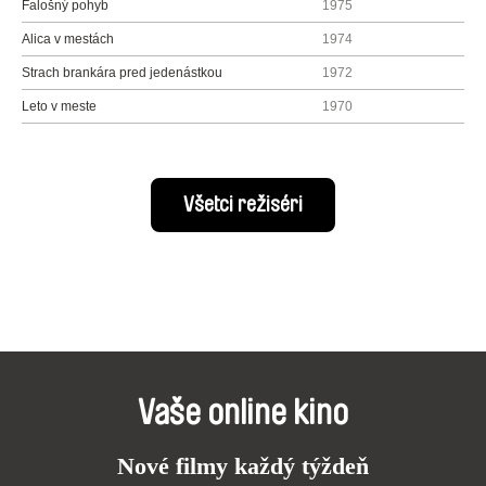
Falošný pohyb
1975
Alica v mestách
1974
Strach brankára pred jedenástkou
1972
Leto v meste
1970
Všetci režiséri
Vaše online kino
Nové filmy každý týždeň