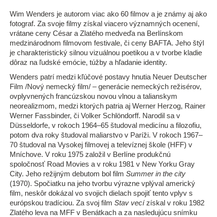
Wim Wenders je autorom viac ako 60 filmov a je známy aj ako
fotograf. Za svoje filmy získal viacero významných ocenení,
vrátane ceny César a Zlatého medveďa na Berlínskom
medzinárodnom filmovom festivale, či ceny BAFTA. Jeho štýl
je charakteristický silnou vizuálnou poetikou a v tvorbe kladie
dôraz na ľudské emócie, túžby a hľadanie identity.
Wenders patrí medzi kľúčové postavy hnutia Neuer Deutscher
Film /Nový nemecký film/ – generácie nemeckých režisérov,
ovplyvnených francúzskou novou vlnou a talianskym
neorealizmom, medzi ktorých patria aj Werner Herzog, Rainer
Werner Fassbinder, či Volker Schlöndorff. Narodil sa v
Düsseldorfe, v rokoch 1964–65 študoval medicínu a filozofiu,
potom dva roky študoval maliarstvo v Paríži. V rokoch 1967–
70 študoval na Vysokej filmovej a televíznej škole (HFF) v
Mníchove. V roku 1975 založil v Berlíne produkčnú
spoločnosť Road Movies a v roku 1981 v New Yorku Gray
City. Jeho režijným debutom bol film
Summer in the city
(1970). Spočiatku na jeho tvorbu výrazne vplýval americký
film, neskôr dokázal vo svojich dielach spojiť tento vplyv s
európskou tradíciou. Za svoj film
Stav vecí
získal v roku 1982
Zlatého leva na MFF v Benátkach a za nasledujúcu snímku