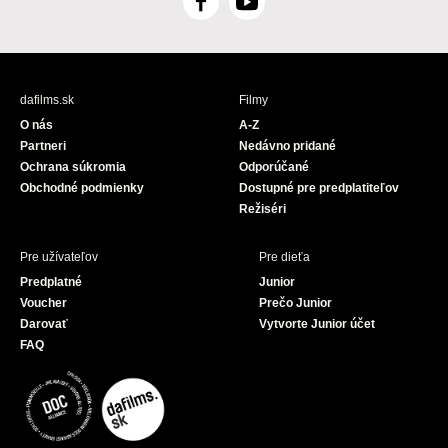
F
Y
a
o
c
u
e
T
b
u
dafilms.sk
Filmy
o
b
O nás
A-Z
o
e
Partneri
Nedávno pridané
k
Ochrana súkromia
Odporúčané
Obchodné podmienky
Dostupné pre predplatiteľov
Režiséri
Pre užívateľov
Pre dieťa
Predplatné
Junior
Voucher
Prečo Junior
Darovať
Vytvorte Junior účet
FAQ