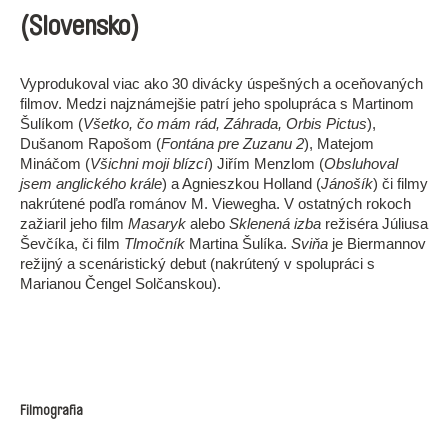
(Slovensko)
Vyprodukoval viac ako 30 divácky úspešných a oceňovaných
filmov. Medzi najznámejšie patrí jeho spolupráca s Martinom
Šulíkom (
Všetko, čo mám rád, Záhrada, Orbis Pictus
),
Dušanom Rapošom (
Fontána pre Zuzanu 2
), Matejom
Mináčom (
Všichni moji blízcí
) Jiřím Menzlom (
Obsluhoval
jsem anglického krále
) a Agnieszkou Holland (
Jánošík
) či filmy
nakrútené podľa románov M. Viewegha. V ostatných rokoch
zažiaril jeho film
Masaryk
alebo
Sklenená izba
režiséra Júliusa
Ševčíka, či film
Tlmočník
Martina Šulíka.
Sviňa
je Biermannov
režijný a scenáristický debut (nakrútený v spolupráci s
Marianou Čengel Solčanskou).
Filmografia