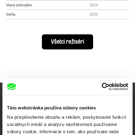
Vojna policajtov
2024
Sviňa
2020
Všetci režiséri
Vaše online kino
Táto webstránka používa súbory cookies
Nové filmy každý týždeň
Na prispôsobenie obsahu a reklám, poskytovanie funkcií
sociálnych médií a analýzu návštevnosti používame
súbory cookie. Informácie o tom, ako používate naše
Portál DAFilms vznikol vďaka tvorivej spolupráci siedmich významných