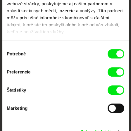
európskych festivalov dokumentárneho filmu združených pod Doc Alliance.
webové stránky, poskytujeme aj našim partnerom v
oblasti sociálnych médií, inzercie a analýzy. Títo partneri
Členovia Doc Alliance
môžu príslušné informácie skombinovať s ďalšími
údajmi, ktoré ste im poskytli alebo ktoré od vás získali,
keď ste používali ich služby.
Výber
Potrebné
súhlasu
CPH:DOX
Doclisboa
Millennium Docs
DOK Leipzig
Preferencie
Against Gravity
Štatistiky
Marketing
FIDMarseille
Ji.hlava IDFF
Visions du Réel