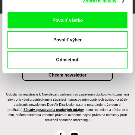
Zobraziť detaily
Povoliť všetko
Chcete byť pravidelne informovaní o našom
filmovom programe?
Povoliť výber
Odmietnuť
Odoslaním registrácie k Newsletteru súhlasím so zasielaním obchodných oznámení
elektronickými prostriedkami a súvisiacim spracovaním osobných údajov na účely
zasielania newsletteru Doc-Air Distribution s.r.o. a potvrdzujem, že som si
prečítal(a)
Zásady spracovania osobných údajov
, textu rozumiem a súhlasím s
ním, pričom beriem na vedomie práva tu uvedené, najmä právo na námietky proti
realizácií priameho marketingu.