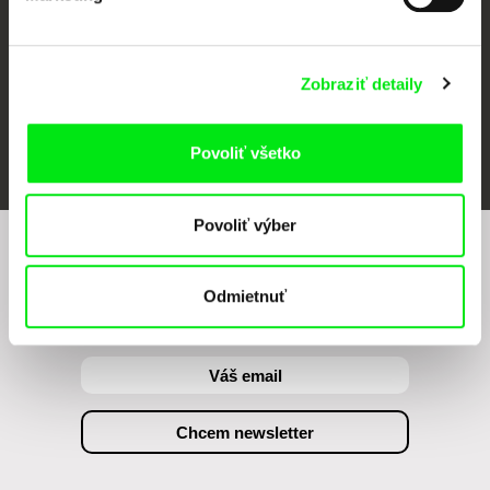
Zobraziť detaily
FIDMarseille
Ji.hlava IDFF
Visions du Réel
Povoliť všetko
Povoliť výber
Chcete byť pravidelne informovaní o našom
filmovom programe?
Odmietnuť