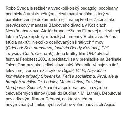
Robo Šveda je režisér a vysokoškolský pedagóg, podpísaný
pod niekoľkými úspešnými televíznymi seriálmi, ktorý sa
paralelne venuje dokumentárnej i hranej tvorbe. Začínal ako
prevádzkový manažér Bábkového divadla v Košiciach.
Neskôr absolvoval Ateliér hranej réžie na Filmovej a televíznej
fakulte Vysokej školy múzických umení v Bratislave. Počas
štúdia nakrútil niekoľko oceňovaných krátkych filmov
(
Odchod; Sen, predstava, fantázia Bendy Kristovej; Päť
zmyslov-Čuch; Cez prah
). Jeho krátky film
1942
otváral
festival Febiofest 2001 a predstavil sa v prehliadke na Berlinale
Talent Campus ako jediný slovenský účastník. Venuje sa tiež
televíznej tvorbe (réžia cyklov
Digitál, V.I.P., Najväčšie
kriminálne prípady Slovenska, Fetiše socializmu, Prvá, ale aj
hraných seriálov Dr. Ludsky, Mesto tieňov, Za sklom,
Mordparta, Špecialisti
a iné) a spolupracoval na výrobe
celovečerných filmov (Útek do Budína r. M. Luther). Debutoval
poviedkovým filmom
Démoni
, na ktorý s témou
nevyrovnaných milostných vzťahov voľne nadviazali
Anjeli
.