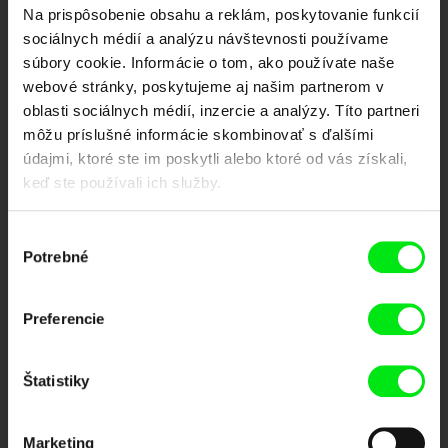
Na prispôsobenie obsahu a reklám, poskytovanie funkcií
Vaše online kino
sociálnych médií a analýzu návštevnosti používame
súbory cookie. Informácie o tom, ako používate naše
Nové filmy každý týždeň
webové stránky, poskytujeme aj našim partnerom v
oblasti sociálnych médií, inzercie a analýzy. Títo partneri
môžu príslušné informácie skombinovať s ďalšími
Portál DAFilms vznikol vďaka tvorivej spolupráci siedmich významných
údajmi, ktoré ste im poskytli alebo ktoré od vás získali,
európskych festivalov dokumentárneho filmu združených pod Doc Alliance.
keď ste používali ich služby.
Členovia Doc Alliance
Výber
Potrebné
súhlasu
Preferencie
CPH:DOX
Doclisboa
Millennium Docs
DOK Leipzig
Štatistiky
Against Gravity
Marketing