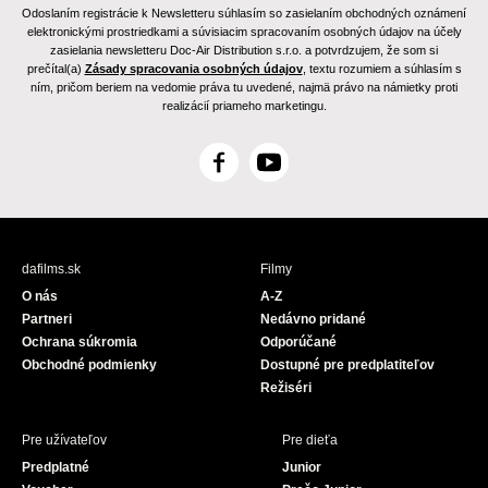
Odoslaním registrácie k Newsletteru súhlasím so zasielaním obchodných oznámení
elektronickými prostriedkami a súvisiacim spracovaním osobných údajov na účely
zasielania newsletteru Doc-Air Distribution s.r.o. a potvrdzujem, že som si
prečítal(a)
Zásady spracovania osobných údajov
, textu rozumiem a súhlasím s
ním, pričom beriem na vedomie práva tu uvedené, najmä právo na námietky proti
realizácií priameho marketingu.
F
Y
a
o
c
u
e
T
b
u
dafilms.sk
Filmy
o
b
O nás
A-Z
o
e
Partneri
Nedávno pridané
k
Ochrana súkromia
Odporúčané
Obchodné podmienky
Dostupné pre predplatiteľov
Režiséri
Pre užívateľov
Pre dieťa
Predplatné
Junior