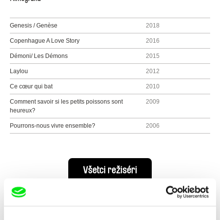
Genesis / Genèse
2018
Copenhague A Love Story
2016
Démoni/ Les Démons
2015
Laylou
2012
Ce cœur qui bat
2010
Comment savoir si les petits poissons sont
2009
heureux?
Pourrons-nous vivre ensemble?
2006
Všetci režiséri