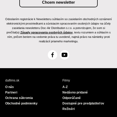
Odoslaním registrácie k Newsletteru súhlasím so zasielaním obchodných oznámení
elektronickými prostriedkami a súvisiacim spracovaním osobných údajov na účely
zasielania newsletteru Doc-Air Distribution s.r.o. a potvrdzujem, že som si
prečítal(a)
Zásady spracovania osobných údajov
, textu rozumiem a súhlasím s
ním, pričom beriem na vedomie práva tu uvedené, najmä právo na námietky proti
realizácií priameho marketingu.
F
Y
a
o
c
u
e
T
b
u
dafilms.sk
Filmy
o
b
O nás
A-Z
o
e
Partneri
Nedávno pridané
k
Ochrana súkromia
Odporúčané
Obchodné podmienky
Dostupné pre predplatiteľov
Režiséri