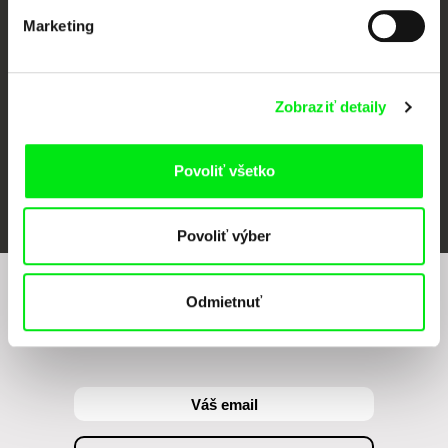
Against Gravity
Marketing
Zobraziť detaily
Povoliť všetko
FIDMarseille
Ji.hlava IDFF
Visions du Réel
Povoliť výber
Odmietnuť
Chcete byť pravidelne informovaní o našom
filmovom programe?