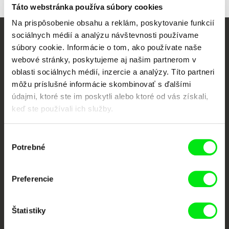
Táto webstránka používa súbory cookies
Na prispôsobenie obsahu a reklám, poskytovanie funkcií
sociálnych médií a analýzu návštevnosti používame
Vaše online kino
súbory cookie. Informácie o tom, ako používate naše
webové stránky, poskytujeme aj našim partnerom v
Nové filmy každý týždeň
oblasti sociálnych médií, inzercie a analýzy. Títo partneri
môžu príslušné informácie skombinovať s ďalšími
údajmi, ktoré ste im poskytli alebo ktoré od vás získali,
Portál DAFilms vznikol vďaka tvorivej spolupráci siedmich významných
keď ste používali ich služby.
európskych festivalov dokumentárneho filmu združených pod Doc Alliance.
Členovia Doc Alliance
Výber
Potrebné
súhlasu
Preferencie
Štatistiky
CPH:DOX
Doclisboa
Millennium Docs
DOK Leipzig