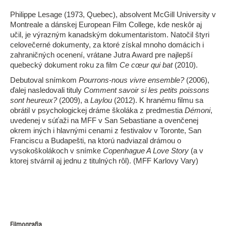
Philippe Lesage (1973, Quebec), absolvent McGill University v
Montreale a dánskej European Film College, kde neskôr aj
učil, je výrazným kanadským dokumentaristom. Natočil štyri
celovečerné dokumenty, za ktoré získal mnoho domácich i
zahraničných ocenení, vrátane Jutra Award pre najlepší
quebecký dokument roku za film
Ce cœur qui bat
(2010).
Debutoval snímkom
​​Pourrons-nous vivre ensemble?
(2006),
ďalej nasledovali tituly
Comment savoir si les petits poissons
sont heureux?
(2009), a
Laylou
(2012). K hranému filmu sa
obrátil v psychologickej dráme školáka z predmestia
Démoni
,
uvedenej v súťaži na MFF v San Sebastiane a ovenčenej
okrem iných i hlavnými cenami z festivalov v Toronte, San
Franciscu a Budapešti, na ktorú nadviazal drámou o
vysokoškolákoch v snímke ​
​Copenhague A Love Story
(a v
ktorej stvárnil aj jednu z titulných rôl). (MFF Karlovy Vary)
Filmografia