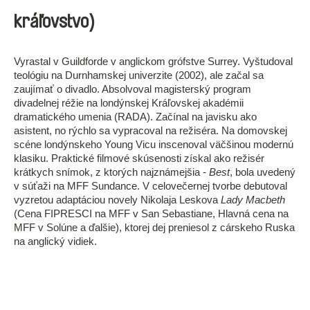
kráľovstvo)
Vyrastal v Guildforde v anglickom grófstve Surrey. Vyštudoval
teológiu na Durnhamskej univerzite (2002), ale začal sa
zaujímať o divadlo. Absolvoval magisterský program
divadelnej réžie na londýnskej Kráľovskej akadémii
dramatického umenia (RADA). Začínal na javisku ako
asistent, no rýchlo sa vypracoval na režiséra. Na domovskej
scéne londýnskeho Young Vicu inscenoval väčšinou modernú
klasiku. Praktické filmové skúsenosti získal ako režisér
krátkych snímok, z ktorých najznámejšia -
Best
, bola uvedený
v súťaži na MFF Sundance. V celovečernej tvorbe debutoval
vyzretou adaptáciou novely Nikolaja Leskova
Lady Macbeth
(Cena FIPRESCI na MFF v San Sebastiane, Hlavná cena na
MFF v Solúne a ďalšie), ktorej dej preniesol z cárskeho Ruska
na anglický vidiek.