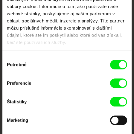
súbory cookie. Informácie o tom, ako používate naše
webové stránky, poskytujeme aj našim partnerom v
Portál DAFilms vznikol vďaka tvorivej spolupráci siedmich významných
oblasti sociálnych médií, inzercie a analýzy. Títo partneri
európskych festivalov dokumentárneho filmu združených pod Doc Alliance.
môžu príslušné informácie skombinovať s ďalšími
Členovia Doc Alliance
údajmi, ktoré ste im poskytli alebo ktoré od vás získali,
keď ste používali ich služby.
Výber
Potrebné
súhlasu
Preferencie
CPH:DOX
Doclisboa
Millennium Docs
DOK Leipzig
Against Gravity
Štatistiky
Marketing