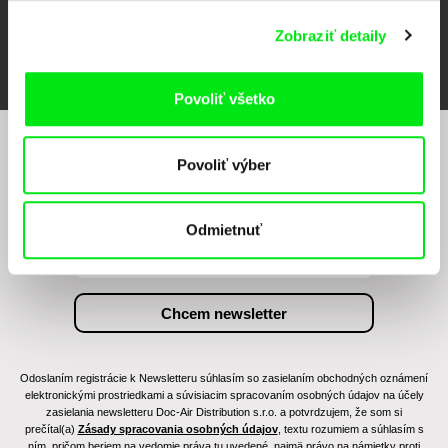
Zobraziť detaily
FIDMarseille
Ji.hlava IDFF
Visions du Réel
Povoliť všetko
Chcete byť pravidelne informovaní o našom
Povoliť výber
filmovom programe?
Odmietnuť
Odoslaním registrácie k Newsletteru súhlasím so zasielaním obchodných oznámení
elektronickými prostriedkami a súvisiacim spracovaním osobných údajov na účely
zasielania newsletteru Doc-Air Distribution s.r.o. a potvrdzujem, že som si
prečítal(a)
Zásady spracovania osobných údajov
, textu rozumiem a súhlasím s
ním, pričom beriem na vedomie práva tu uvedené, najmä právo na námietky proti