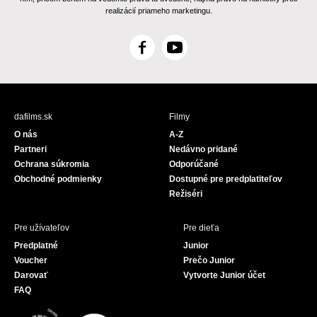
realizácií priameho marketingu.
F
Y
a
o
c
u
e
T
b
u
dafilms.sk
Filmy
o
b
O nás
A-Z
o
e
Partneri
Nedávno pridané
k
Ochrana súkromia
Odporúčané
Obchodné podmienky
Dostupné pre predplatiteľov
Režiséri
Pre užívateľov
Pre dieťa
Predplatné
Junior
Voucher
Prečo Junior
Darovať
Vytvorte Junior účet
FAQ