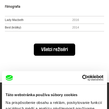
Filmografia
Lady Macbeth
2016
Best (krátky)
2014
Všetci režiséri
Vaše online kino
Táto webstránka používa súbory cookies
Na prispôsobenie obsahu a reklám, poskytovanie funkcií
Nové filmy každý týždeň
sociálnych médií a analýzu návštevnosti používame