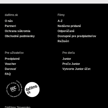
c
u
e
T
b
u
dafilms.sk
Filmy
o
b
O nás
A-Z
o
e
Partneri
Nedávno pridané
k
Ochrana súkromia
Odporúčané
Obchodné podmienky
Dostupné pre predplatiteľov
Režiséri
Pre užívateľov
Pre dieťa
Predplatné
Junior
Voucher
Prečo Junior
Darovať
Vytvorte Junior účet
FAQ
DAFilms Slovensko