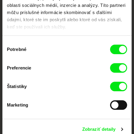
oblasti sociálnych médií, inzercie a analýzy. Títo partneri
môžu príslušné informácie skombinovať s ďalšími
údajmi, ktoré ste im poskytli alebo ktoré od vás získali,
keď ste používali ich služby.
Výber
Potrebné
súhlasu
CPH:DOX
Doclisboa
Millennium Docs
DOK Leipzig
Against Gravity
Preferencie
Štatistiky
Marketing
FIDMarseille
Ji.hlava IDFF
Visions du Réel
Zobraziť detaily