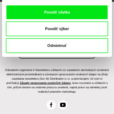
Povoliť všetko
Chcete byť pravidelne informovaní o našom
filmovom programe?
Povoliť výber
Odmietnuť
Odoslaním registrácie k Newsletteru súhlasím so zasielaním obchodných oznámení
elektronickými prostriedkami a súvisiacim spracovaním osobných údajov na účely
zasielania newsletteru Doc-Air Distribution s.r.o. a potvrdzujem, že som si
prečítal(a)
Zásady spracovania osobných údajov
, textu rozumiem a súhlasím s
ním, pričom beriem na vedomie práva tu uvedené, najmä právo na námietky proti
realizácií priameho marketingu.
F
Y
a
o