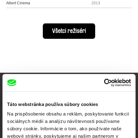
Albert Cinema
2013
Všetci režiséri
Vaše online kino
Nové filmy každý týždeň
Táto webstránka používa súbory cookies
Na prispôsobenie obsahu a reklám, poskytovanie funkcií
sociálnych médií a analýzu návštevnosti používame
Portál DAFilms vznikol vďaka tvorivej spolupráci siedmich významných
súbory cookie. Informácie o tom, ako používate naše
európskych festivalov dokumentárneho filmu združených pod Doc Alliance.
webové stránky, poskytujeme aj našim partnerom v
Členovia Doc Alliance