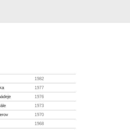
1982
ka
1977
nádeje
1976
ále
1973
ierov
1970
1968