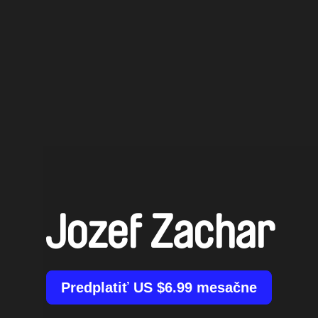
Jozef Zachar
Predplatiť US $6.99 mesačne