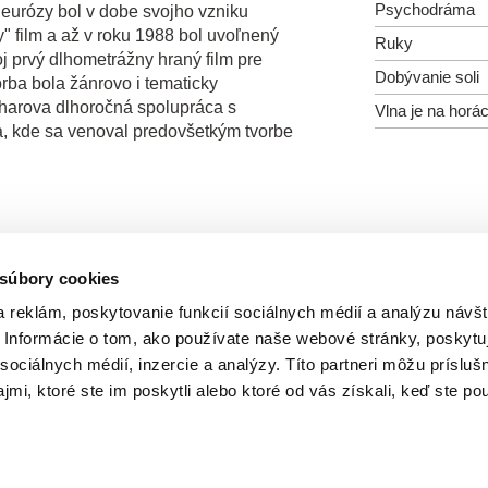
Psychodráma
neurózy bol v dobe svojho vzniku
y" film a až v roku 1988 bol uvoľnený
Ruky
oj prvý dlhometrážny hraný film pre
Dobývanie soli
orba bola žánrovo i tematicky
harova dlhoročná spolupráca s
Vlna je na horá
a, kde sa venoval predovšetkým tvorbe
 súbory cookies
Všetci režiséri
 reklám, poskytovanie funkcií sociálnych médií a analýzu návšt
Informácie o tom, ako používate naše webové stránky, poskytu
sociálnych médií, inzercie a analýzy. Títo partneri môžu prísluš
mi, ktoré ste im poskytli alebo ktoré od vás získali, keď ste pou