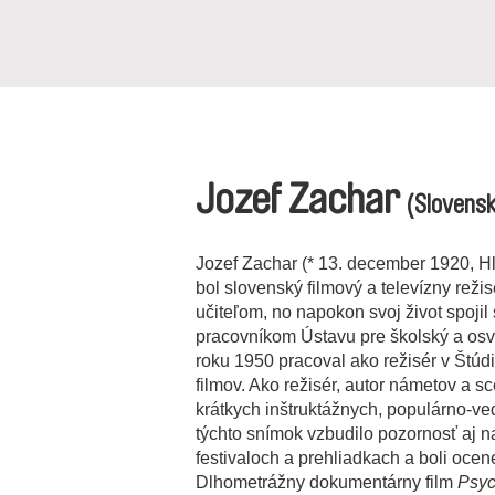
Jozef Zachar
(Slovens
Jozef Zachar (* 13. december 1920, Hl
bol slovenský filmový a televízny reži
učiteľom, no napokon svoj život spojil
pracovníkom Ústavu pre školský a osvet
roku 1950 pracoval ako režisér v Štú
filmov. Ako režisér, autor námetov a sc
krátkych inštruktážnych, populárno-ve
týchto snímok vzbudilo pozornosť aj 
festivaloch a prehliadkach a boli oce
Dlhometrážny dokumentárny film
Psy