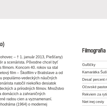
ko)
Filmografia
ohovec – † 1. január 2013, Piešťany)
sér a scenárista. Pôvodne chcel byť
Guľôčky
 s filmom. Koncom 40. rokov sa stal
Kamarátka Šuš
ový film – Školfilm v Bratislave a od
diu populárno-vedeckých náučných
Desať percent 
enárista natočil niekoľko desiatok
Očovské pastor
deckých a prírodných filmov. Množstvo
na domácich a zahraničných
Rekviem za ryt
nené radou cien a vyznamenaní.
Niet inej cesty
chodráma
(1964) o modernej