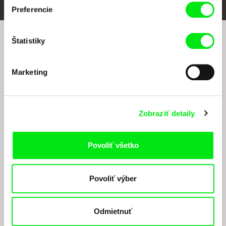
Preferencie
Štatistiky
Chcete byť pravidelne informovaní o našom
filmovom programe?
Marketing
Zobraziť detaily
Povoliť všetko
Odoslaním registrácie k Newsletteru súhlasím so zasielaním obchodných oznámení
elektronickými prostriedkami a súvisiacim spracovaním osobných údajov na účely
zasielania newsletteru Doc-Air Distribution s.r.o. a potvrdzujem, že som si
Povoliť výber
prečítal(a)
Zásady spracovania osobných údajov
, textu rozumiem a súhlasím s
ním, pričom beriem na vedomie práva tu uvedené, najmä právo na námietky proti
realizácií priameho marketingu.
Odmietnuť