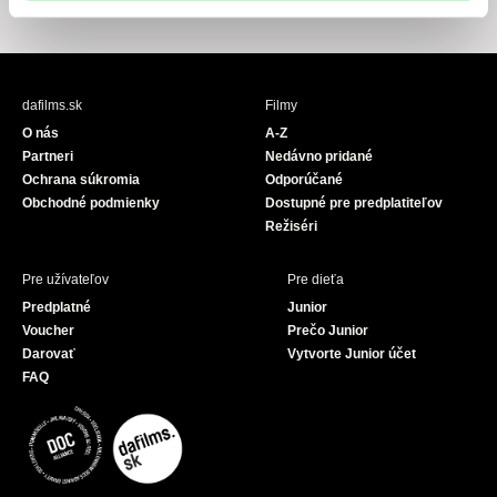
F
Y
a
o
c
u
e
T
b
u
dafilms.sk
Filmy
o
b
O nás
A-Z
o
e
Partneri
Nedávno pridané
k
Ochrana súkromia
Odporúčané
Obchodné podmienky
Dostupné pre predplatiteľov
Režiséri
Pre užívateľov
Pre dieťa
Predplatné
Junior
Voucher
Prečo Junior
Darovať
Vytvorte Junior účet
FAQ