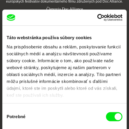
európskych festivalov dokumentárneho filmu združených pod Doc Alliance.
Členovia Doc Alliance
Táto webstránka používa súbory cookies
Na prispôsobenie obsahu a reklám, poskytovanie funkcií
sociálnych médií a analýzu návštevnosti používame
súbory cookie. Informácie o tom, ako používate naše
CPH:DOX
Doclisboa
Millennium Docs
DOK Leipzig
webové stránky, poskytujeme aj našim partnerom v
Against Gravity
oblasti sociálnych médií, inzercie a analýzy. Títo partneri
môžu príslušné informácie skombinovať s ďalšími
údajmi, ktoré ste im poskytli alebo ktoré od vás získali,
keď ste používali ich služby.
Výber
Potrebné
súhlasu
FIDMarseille
Ji.hlava IDFF
Visions du Réel