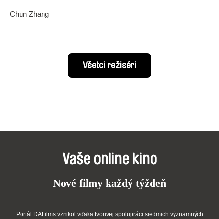
Chun Zhang
Všetci režiséri
Vaše online kino
Nové filmy každý týždeň
Portál DAFilms vznikol vďaka tvorivej spolupráci siedmich významných