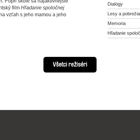
. Popri škole sa najaktívnejšie
Dialógy
ntský film
Hľadanie spoločnej
Lesy a pobrežia
d na vzťah s jeho mamou a jeho
Memoria
Hľadanie spolo
Všetci režiséri