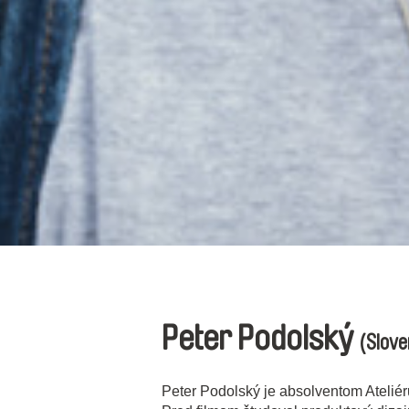
Peter Podolský
(Slove
Peter Podolský je absolventom Ateli