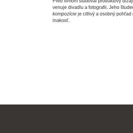
Pred filmom študoval produktový dizajn
venuje divadlu a fotografii. Jeho štude
kompozície
je citlivý a osobný pohľa
inakosť.