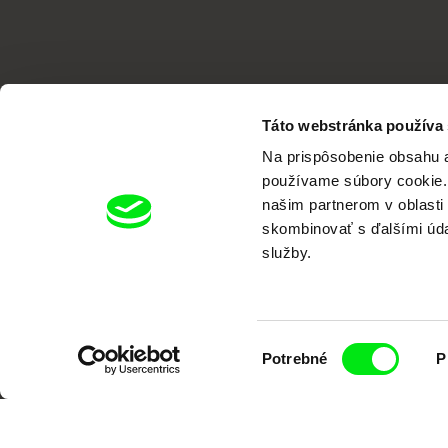
Táto webstránka používa
Na prispôsobenie obsahu a
používame súbory cookie. 
našim partnerom v oblasti 
skombinovať s ďalšími údaj
Portál DAFilms vznikol vďaka tvorive
služby.
Výber
Potrebné
P
súhlasu