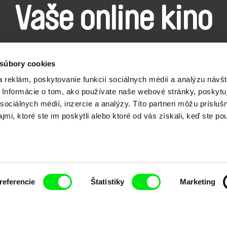
Vaše online kino
Nové filmy každý týždeň
 súbory cookies
 reklám, poskytovanie funkcií sociálnych médií a analýzu návšt
Informácie o tom, ako používate naše webové stránky, poskytu
sociálnych médií, inzercie a analýzy. Títo partneri môžu prísluš
mi, ktoré ste im poskytli alebo ktoré od vás získali, keď ste pou
j spolupráci siedmich významných európskych festi
pod Doc Alliance.
Členovia Doc Alliance
referencie
Štatistiky
Marketing