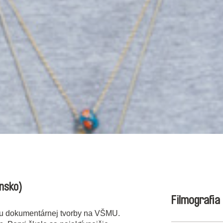
nsko)
Filmografia
éru dokumentárnej tvorby na VŠMU.