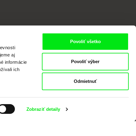
Povoliť všetko
evnosti
jeme aj
Povoliť výber
né informácie
žívali ich
valov dokumentárneho filmu združených
Odmietnuť
Zobraziť detaily