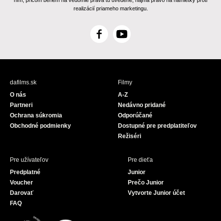
ním, pričom beriem na vedomie práva tu uvedené, najmä právo na námietky proti
realizácií priameho marketingu.
F
Y
a
o
c
u
e
T
b
u
dafilms.sk
Filmy
o
b
O nás
A-Z
o
e
Partneri
Nedávno pridané
k
Ochrana súkromia
Odporúčané
Obchodné podmienky
Dostupné pre predplatiteľov
Režiséri
Pre užívateľov
Pre dieťa
Predplatné
Junior
Voucher
Prečo Junior
Darovať
Vytvorte Junior účet
FAQ