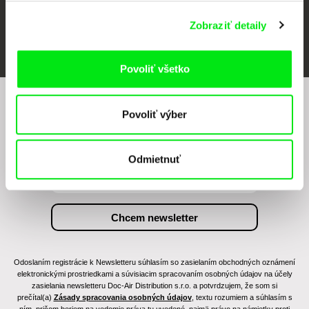
Zobraziť detaily
FIDMarseille
Ji.hlava IDFF
Visions du Réel
Povoliť všetko
Chcete byť pravidelne informovaní o našom
Povoliť výber
filmovom programe?
Odmietnuť
Odoslaním registrácie k Newsletteru súhlasím so zasielaním obchodných oznámení
elektronickými prostriedkami a súvisiacim spracovaním osobných údajov na účely
zasielania newsletteru Doc-Air Distribution s.r.o. a potvrdzujem, že som si
prečítal(a)
Zásady spracovania osobných údajov
, textu rozumiem a súhlasím s