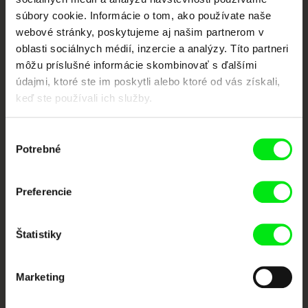
súbory cookie. Informácie o tom, ako používate naše
webové stránky, poskytujeme aj našim partnerom v
Portál DAFilms vznikol vďaka tvorivej spolupráci siedmich významných
oblasti sociálnych médií, inzercie a analýzy. Títo partneri
európskych festivalov dokumentárneho filmu združených pod Doc Alliance.
môžu príslušné informácie skombinovať s ďalšími
Členovia Doc Alliance
údajmi, ktoré ste im poskytli alebo ktoré od vás získali,
keď ste používali ich služby.
Výber
Potrebné
súhlasu
Preferencie
CPH:DOX
Doclisboa
Millennium Docs
DOK Leipzig
Against Gravity
Štatistiky
Marketing