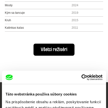
Mosty
2024
Kým sa tancuje
2019
Kruh
2015
Katinkas kalas
2011
Všetci režiséri
Vaše online kino
Táto webstránka používa súbory cookies
Na prispôsobenie obsahu a reklám, poskytovanie funkcií
Nové filmy každý týždeň
sociálnych médií a analýzu návštevnosti používame