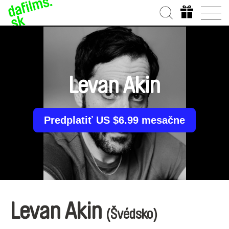
Levan Akin
Predplatiť US $6.99 mesačne
Levan Akin
(Švédsko)