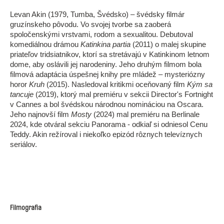
Levan Akin (1979, Tumba, Švédsko) – švédsky filmár
gruzínskeho pôvodu. Vo svojej tvorbe sa zaoberá
spoločenskými vrstvami, rodom a sexualitou. Debutoval
komediálnou drámou
Katinkina partia
(2011) o malej skupine
priateľov tridsiatnikov, ktorí sa stretávajú v Katinkinom letnom
dome, aby oslávili jej narodeniny. Jeho druhým filmom bola
filmová adaptácia úspešnej knihy pre mládež – mysteriózny
horor
Kruh
(2015). Nasledoval kritikmi oceňovaný film
Kým sa
tancuje
(2019), ktorý mal premiéru v sekcii Director's Fortnight
v Cannes a bol švédskou národnou nomináciou na Oscara.
Jeho najnovší film
Mosty
(2024) mal premiéru na Berlinale
2024, kde otváral sekciu Panorama - odkiaľ si odniesol Cenu
Teddy. Akin režíroval i niekoľko epizód rôznych televíznych
seriálov.
Filmografia