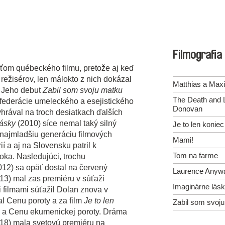
Filmografia
ťom québeckého filmu, pretože aj keď
 režisérov, len málokto z nich dokázal
Matthias a Max
. Jeho debut
Zabil som svoju matku
The Death and L
federácie umeleckého a esejistického
Donovan
hrával na troch desiatkach ďalších
lásky
(2010) síce nemal taký silný
Je to len koniec
re najmladšiu generáciu filmových
Mami!
ií a aj na Slovensku patril k
Tom na farme
oka. Nasledujúci, trochu
12) sa opäť dostal na červený
Laurence Anyw
13) mal zas premiéru v súťaži
Imaginárne lás
i filmami súťažil Dolan znova v
al Cenu poroty a za film
Je to len
Zabil som svoj
y a Cenu ekumenickej poroty. Dráma
18) mala svetovú premiéru na