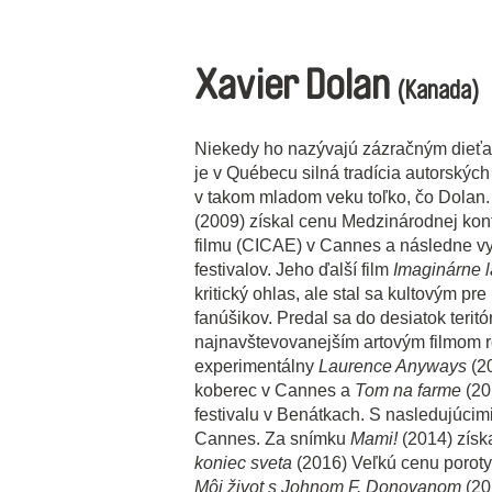
Xavier Dolan
(Kanada)
Niekedy ho nazývajú zázračným dieťa
je v Québecu silná tradícia autorských
v takom mladom veku toľko, čo Dolan
(2009) získal cenu Medzinárodnej kon
filmu (CICAE) v Cannes a následne vy
festivalov. Jeho ďalší film
Imaginárne 
kritický ohlas, ale stal sa kultovým p
fanúšikov. Predal sa do desiatok teritór
najnavštevovanejším artovým filmom r
experimentálny
Laurence Anyways
(20
koberec v Cannes a
Tom na farme
(20
festivalu v Benátkach. S nasledujúcim
Cannes. Za snímku
Mami!
(2014) získ
koniec sveta
(2016) Veľkú cenu porot
Môj život s Johnom F. Donovanom
(20