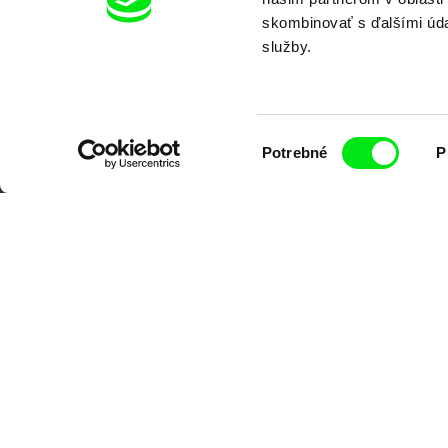
skombinovať s ďalšími údaj
služby.
Výber
Potrebné
P
súhlasu
Portál DAFilms vznikol vďaka tvorive