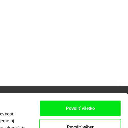
Povoliť všetko
evnosti
jeme aj
Povoliť výber
né informácie