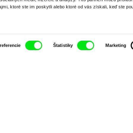
mi, ktoré ste im poskytli alebo ktoré od vás získali, keď ste pou
Nové filmy každý týždeň
referencie
Štatistiky
Marketing
j spolupráci siedmich významných európskych festi
pod Doc Alliance.
Členovia Doc Alliance