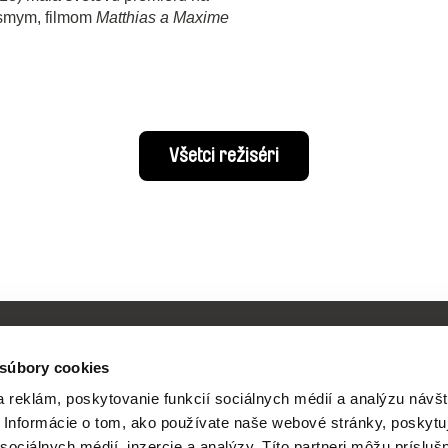
 ôsmym, filmom
Matthias a Maxime
Všetci režiséri
 súbory cookies
 reklám, poskytovanie funkcií sociálnych médií a analýzu návšt
Vaše online kino
Informácie o tom, ako používate naše webové stránky, poskytu
sociálnych médií, inzercie a analýzy. Títo partneri môžu prísluš