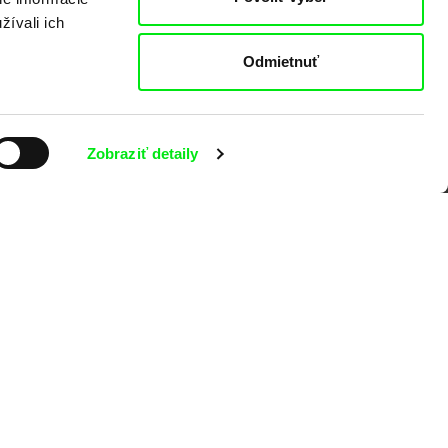
žívali ich
Odmietnuť
Zobraziť detaily
valov dokumentárneho filmu združených