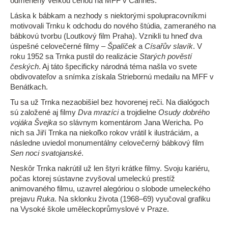
odmenený Veľkou cenou na MFF v Cannes.
Láska k bábkam a nezhody s niektorými spolupracovníkmi
motivovali Trnku k odchodu do nového štúdia, zameraného na
bábkovú tvorbu (Loutkový film Praha). Vznikli tu hneď dva
úspešné celovečerné filmy –
Špalíček
a
Císařův slavík
. V
roku 1952 sa Trnka pustil do realizácie
Starých pověstí
českých
. Aj táto špecificky národná téma našla vo svete
obdivovateľov a snímka získala Striebornú medailu na MFF v
Benátkach.
Tu sa už Trnka nezaobišiel bez hovorenej reči. Na dialógoch
sú založené aj filmy
Dva mrazíci
a trojdielne
Osudy dobrého
vojáka Švejka
so slávnym komentárom Jana Wericha. Po
nich sa Jiří Trnka na niekoľko rokov vrátil k ilustráciám, a
následne uviedol monumentálny celovečerný bábkový film
Sen noci svatojanské
.
Neskôr Trnka nakrútil už len štyri krátke filmy. Svoju kariéru,
počas ktorej sústavne zvyšoval umeleckú prestíž
animovaného filmu, uzavrel alegóriou o slobode umeleckého
prejavu
Ruka
. Na sklonku života (1968–69) vyučoval grafiku
na Vysoké škole uměleckoprůmyslové v Praze.