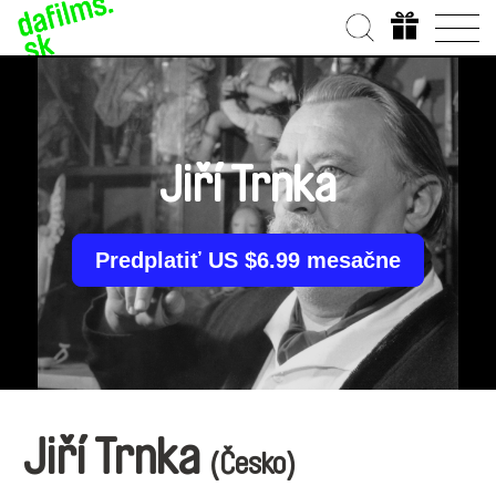
Jiří Trnka
Predplatiť US $6.99 mesačne
Jiří Trnka
(Česko)