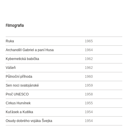
Filmografia
Ruka
1965
Archanděl Gabriel a paní Husa
1964
Kybernetická babička
1962
Vášeň
1962
Půlnoční příhoda
1960
Sen noci svatojánské
1959
Proč UNESCO
1958
Cirkus Hurvínek
1955
Kuťásek a Kutilka
1954
Osudy dobrého vojáka Švejka
1954