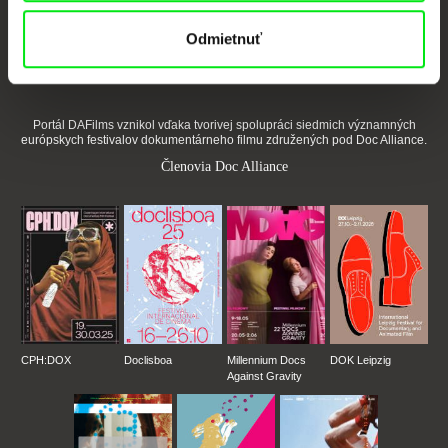
Vaše online kino
Odmietnuť
Nové filmy každý týždeň
Portál DAFilms vznikol vďaka tvorivej spolupráci siedmich významných
európskych festivalov dokumentárneho filmu združených pod Doc Alliance.
Členovia Doc Alliance
CPH:DOX
Doclisboa
Millennium Docs
DOK Leipzig
Against Gravity