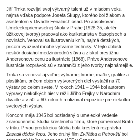
Jiří Trnka rozvíjal svoj výtvarný talent už v mladom veku,
najmä vďaka podpore Josefa Skupy, ktorého bol žiakom a
asistentom v Divadle Feriálních osad. Po absolvovaní
Umeleckopriemyselnej školy v Prahe (1928-35, ateliér
úžitkovej tvorby) pracoval ako karikaturista v časopisoch a
novinách. Venoval sa ilustrovaniu kníh, najmä detských,
pričom využíval mnohé výtvarné techniky. V tejto oblasti
neskôr dosiahol medzinárodnú slávu a získal prestížnu
Andersonovu cenu za ilustrácie (1968). Práve Andersonove
ilustrácie rozprávok sú v zahraničí z jeho tvorby najznámejšie.
Trnka sa venoval aj voľnej výtvarnej tvorbe, maľbe, grafike a
plastikám, pričom objem vytvorených diel vystačil na 70
výstav po celom svete. V rokoch 1941 – 1944 bol autorom
výpravy niekoľkých hier v réžii Jiřího Frejky v Národním
divadle a v 50. a 60. rokoch realizoval expozície pre niekoľko
svetových výstav.
Koncom mája 1945 bol požiadaný o umelecké vedenie
znárodneného Štúdia kresleného filmu, ktoré pomenoval Bratři
v triku. Prvou produkciou štúdia bola kreslená rozprávka
Zasadil dědek řepu
. Jeho druhý film
Zvířátka a Petrovští
bol