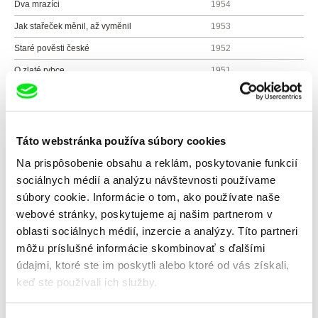
Dva mrazíci
1954
Jak stařeček měnil, až vyměnil
1953
Staré pověsti české
1952
O zlaté rybce
1951
Veselý cirkus
1951
Bajaja
1950
Román s basou
1949
Táto webstránka používa súbory cookies
Árie prérie
1949
Na prispôsobenie obsahu a reklám, poskytovanie funkcií
sociálnych médií a analýzu návštevnosti používame
Čertův mlýn
1949
súbory cookie. Informácie o tom, ako používate naše
Císařův slavík
1948
webové stránky, poskytujeme aj našim partnerom v
Pouť
1947
oblasti sociálnych médií, inzercie a analýzy. Títo partneri
Špalíček
1947
môžu príslušné informácie skombinovať s ďalšími
údajmi, ktoré ste im poskytli alebo ktoré od vás získali,
Masopust
1947
keď ste používali ich služby.
Posvícení
1947
Legenda o sv. Prokopu
1947