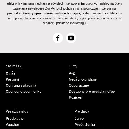
elektronickými prostriedkami a súvisiacim spracovaním osobných údajov na účely
zasielania newsletteru Doc-Air Distribution s.r.o. a potvrdzujem, že som si
prečítal(a)
Zásady spracovania osobných údajov
, textu rozumiem a súhlasím s
ním, pričom beriem na vedomie práva tu uvedené, najmä právo na námietky proti
realizácií priameho marketingu.
F
Y
a
o
c
u
e
T
b
u
dafilms.sk
Filmy
o
b
O nás
A-Z
o
e
Partneri
Nedávno pridané
k
Ochrana súkromia
Odporúčané
Obchodné podmienky
Dostupné pre predplatiteľov
Režiséri
Pre užívateľov
Pre dieťa
Predplatné
Junior
Voucher
Prečo Junior