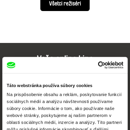
Všetci režiséri
Vaše online kino
Nové filmy každý týždeň
Táto webstránka používa súbory cookies
Portál DAFilms vznikol vďaka tvorivej spolupráci siedmich významných
Na prispôsobenie obsahu a reklám, poskytovanie funkcií
európskych festivalov dokumentárneho filmu združených pod Doc Alliance.
sociálnych médií a analýzu návštevnosti používame
Členovia Doc Alliance
súbory cookie. Informácie o tom, ako používate naše
webové stránky, poskytujeme aj našim partnerom v
oblasti sociálnych médií, inzercie a analýzy. Títo partneri
môžu príslušné informácie skombinovať s ďalšími