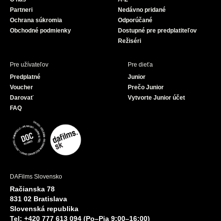
o
e
Partneri
Nedávno pridané
k
Ochrana súkromia
Odporúčané
Obchodné podmienky
Dostupné pre predplatiteľov
Režiséri
Pre užívateľov
Pre dieťa
Predplatné
Junior
Voucher
Prečo Junior
Darovať
Vytvorte Junior účet
FAQ
DAFilms Slovensko
Račianska 78
831 02 Bratislava
Slovenská republika
Tel: +420 777 613 094 (Po–Pia 9:00–16:00)