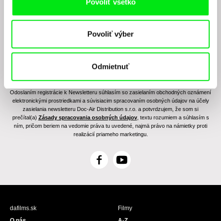
Povoliť všetko
Povoliť výber
Odmietnuť
Odoslaním registrácie k Newsletteru súhlasím so zasielaním obchodných oznámení
elektronickými prostriedkami a súvisiacim spracovaním osobných údajov na účely
zasielania newsletteru Doc-Air Distribution s.r.o. a potvrdzujem, že som si
prečítal(a)
Zásady spracovania osobných údajov
, textu rozumiem a súhlasím s
ním, pričom beriem na vedomie práva tu uvedené, najmä právo na námietky proti
realizácií priameho marketingu.
F
Y
a
o
c
u
e
T
b
u
dafilms.sk
Filmy
o
b
O nás
A-Z