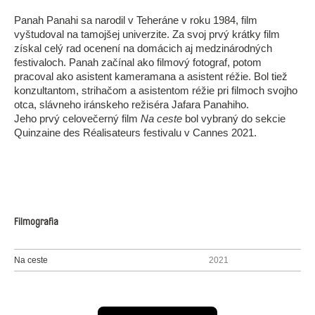
Panah Panahi sa narodil v Teheráne v roku 1984, film
vyštudoval na tamojšej univerzite. Za svoj prvý krátky film
získal celý rad ocenení na domácich aj medzinárodných
festivaloch. Panah začínal ako filmový fotograf, potom
pracoval ako asistent kameramana a asistent réžie. Bol tiež
konzultantom, strihačom a asistentom réžie pri filmoch svojho
otca, slávneho iránskeho režiséra Jafara Panahiho.
Jeho prvý celovečerný film
Na ceste
bol vybraný do sekcie
Quinzaine des Réalisateurs festivalu v Cannes 2021.
Filmografia
Na ceste
2021