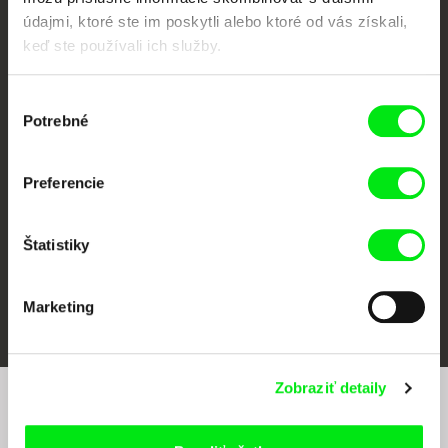
údajmi, ktoré ste im poskytli alebo ktoré od vás získali,
keď ste používali ich služby.
Výber
CPH:DOX
Doclisboa
Millennium Docs
DOK Leipzig
Potrebné
Against Gravity
súhlasu
Preferencie
Štatistiky
FIDMarseille
Ji.hlava IDFF
Visions du Réel
Marketing
Zobraziť detaily
Chcete byť pravidelne informovaní o našom
filmovom programe?