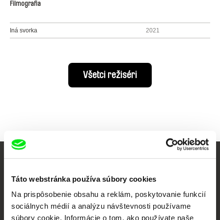
Filmografia
Iná svorka
2021
Všetci režiséri
Vaše online kino
Táto webstránka používa súbory cookies
Nové filmy každý týždeň
Na prispôsobenie obsahu a reklám, poskytovanie funkcií
sociálnych médií a analýzu návštevnosti používame
súbory cookie. Informácie o tom, ako používate naše