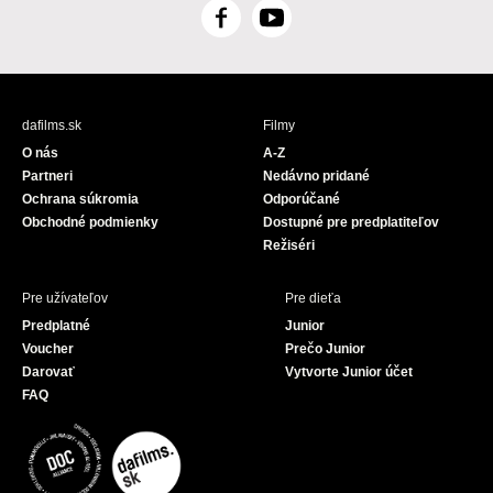
F
Y
a
o
c
u
e
T
b
u
dafilms.sk
Filmy
o
b
O nás
A-Z
o
e
Partneri
Nedávno pridané
k
Ochrana súkromia
Odporúčané
Obchodné podmienky
Dostupné pre predplatiteľov
Režiséri
Pre užívateľov
Pre dieťa
Predplatné
Junior
Voucher
Prečo Junior
Darovať
Vytvorte Junior účet
FAQ