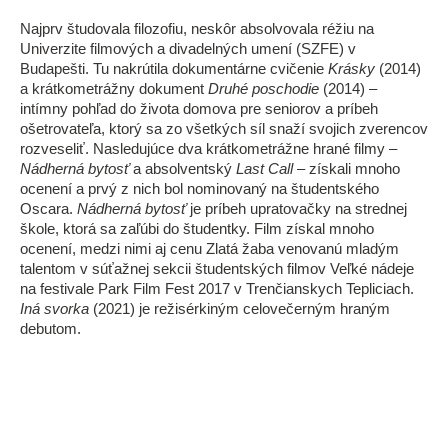
Najprv študovala filozofiu, neskôr absolvovala réžiu na
Univerzite filmových a divadelných umení (SZFE) v
Budapešti. Tu nakrútila dokumentárne cvičenie
Krásky
(2014)
a krátkometrážny dokument
Druhé poschodie
(2014) –
intímny pohľad do života domova pre seniorov a príbeh
ošetrovateľa, ktorý sa zo všetkých síl snaží svojich zverencov
rozveseliť. Nasledujúce dva krátkometrážne hrané filmy –
Nádherná bytosť
a absolventský
Last Call
– získali mnoho
ocenení a prvý z nich bol nominovaný na študentského
Oscara.
Nádherná bytosť
je príbeh upratovačky na strednej
škole, ktorá sa zaľúbi do študentky. Film získal mnoho
ocenení, medzi nimi aj cenu Zlatá žaba venovanú mladým
talentom v súťažnej sekcii študentských filmov Veľké nádeje
na festivale Park Film Fest 2017 v Trenčianskych Tepliciach.
Iná svorka
(2021) je režisérkiným celovečerným hraným
debutom.