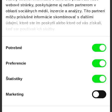
Portál DAFilms vznikol vďaka tvorivej spolupráci siedmich významných
webové stránky, poskytujeme aj našim partnerom v
európskych festivalov dokumentárneho filmu združených pod Doc Alliance.
oblasti sociálnych médií, inzercie a analýzy. Títo partneri
Členovia Doc Alliance
môžu príslušné informácie skombinovať s ďalšími
údajmi, ktoré ste im poskytli alebo ktoré od vás získali,
keď ste používali ich služby.
Výber
Potrebné
súhlasu
CPH:DOX
Doclisboa
Millennium Docs
DOK Leipzig
Preferencie
Against Gravity
Štatistiky
Marketing
FIDMarseille
Ji.hlava IDFF
Visions du Réel