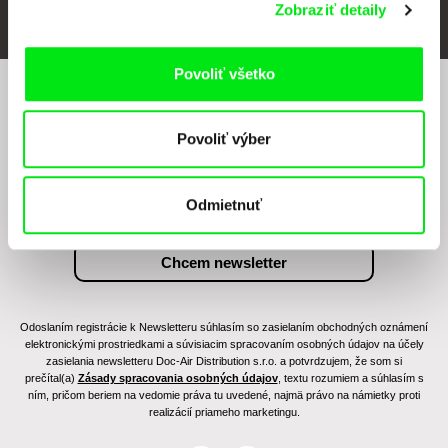
Zobraziť detaily
Povoliť všetko
Chcete byť pravidelne informovaní o našom
filmovom programe?
Povoliť výber
Odmietnuť
Odoslaním registrácie k Newsletteru súhlasím so zasielaním obchodných oznámení
elektronickými prostriedkami a súvisiacim spracovaním osobných údajov na účely
zasielania newsletteru Doc-Air Distribution s.r.o. a potvrdzujem, že som si
prečítal(a)
Zásady spracovania osobných údajov
, textu rozumiem a súhlasím s
ním, pričom beriem na vedomie práva tu uvedené, najmä právo na námietky proti
realizácií priameho marketingu.