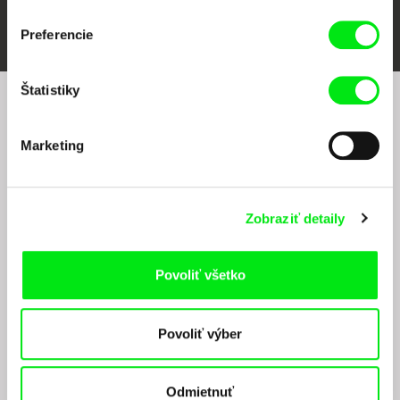
FIDMarseille
Ji.hlava IDFF
Visions du Réel
Preferencie
Štatistiky
Chcete byť pravidelne informovaní o našom
filmovom programe?
Marketing
Zobraziť detaily
Povoliť všetko
Odoslaním registrácie k Newsletteru súhlasím so zasielaním obchodných oznámení
elektronickými prostriedkami a súvisiacim spracovaním osobných údajov na účely
Povoliť výber
zasielania newsletteru Doc-Air Distribution s.r.o. a potvrdzujem, že som si
prečítal(a)
Zásady spracovania osobných údajov
, textu rozumiem a súhlasím s
ním, pričom beriem na vedomie práva tu uvedené, najmä právo na námietky proti
realizácií priameho marketingu.
Odmietnuť