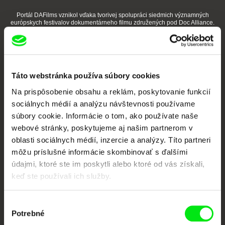
Portál DAFilms vznikol vďaka tvorivej spolupráci siedmich významných
európskych festivalov dokumentárneho filmu združených pod Doc Alliance.
Členovia Doc Alliance
Táto webstránka používa súbory cookies
Na prispôsobenie obsahu a reklám, poskytovanie funkcií
sociálnych médií a analýzu návštevnosti používame
súbory cookie. Informácie o tom, ako používate naše
webové stránky, poskytujeme aj našim partnerom v
CPH:DOX
Doclisboa
Millennium Docs
DOK Leipzig
oblasti sociálnych médií, inzercie a analýzy. Títo partneri
Against Gravity
môžu príslušné informácie skombinovať s ďalšími
údajmi, ktoré ste im poskytli alebo ktoré od vás získali,
keď ste používali ich služby.
Výber
Potrebné
súhlasu