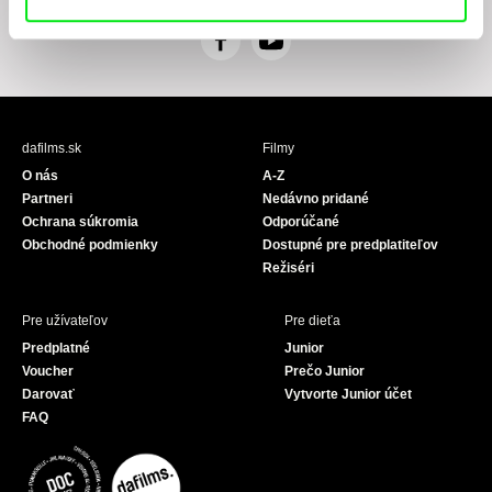
F
Y
a
o
c
u
e
T
b
u
dafilms.sk
Filmy
o
b
O nás
A-Z
o
e
Partneri
Nedávno pridané
k
Ochrana súkromia
Odporúčané
Obchodné podmienky
Dostupné pre predplatiteľov
Režiséri
Pre užívateľov
Pre dieťa
Predplatné
Junior
Voucher
Prečo Junior
Darovať
Vytvorte Junior účet
FAQ