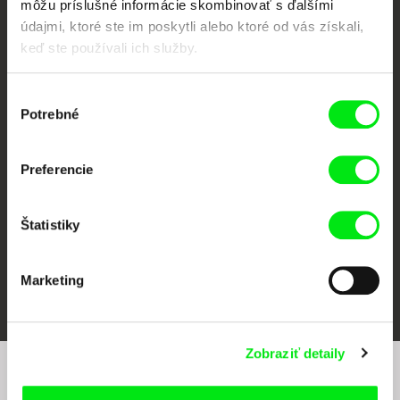
môžu príslušné informácie skombinovať s ďalšími
údajmi, ktoré ste im poskytli alebo ktoré od vás získali,
keď ste používali ich služby.
Výber
CPH:DOX
Doclisboa
Millennium Docs
DOK Leipzig
Potrebné
súhlasu
Against Gravity
Preferencie
Štatistiky
FIDMarseille
Ji.hlava IDFF
Visions du Réel
Marketing
Zobraziť detaily
Chcete byť pravidelne informovaní o našom