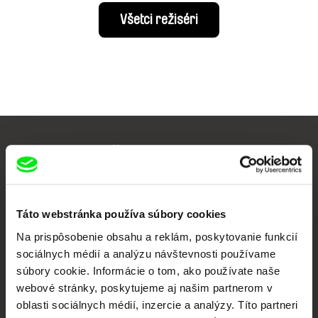
Všetci režiséri
Vaše online kino
Nové filmy každý týždeň
Táto webstránka používa súbory cookies
Na prispôsobenie obsahu a reklám, poskytovanie funkcií
Portál DAFilms vznikol vďaka tvorivej spolupráci siedmich významných
európskych festivalov dokumentárneho filmu združených pod Doc Alliance.
sociálnych médií a analýzu návštevnosti používame
Členovia Doc Alliance
súbory cookie. Informácie o tom, ako používate naše
webové stránky, poskytujeme aj našim partnerom v
oblasti sociálnych médií, inzercie a analýzy. Títo partneri