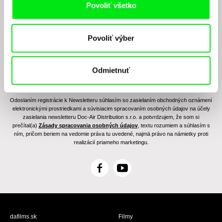
filmovom programe?
Povoliť všetko
Povoliť výber
Odmietnuť
Odoslaním registrácie k Newsletteru súhlasím so zasielaním obchodných oznámení
elektronickými prostriedkami a súvisiacim spracovaním osobných údajov na účely
zasielania newsletteru Doc-Air Distribution s.r.o. a potvrdzujem, že som si
prečítal(a)
Zásady spracovania osobných údajov
, textu rozumiem a súhlasím s
ním, pričom beriem na vedomie práva tu uvedené, najmä právo na námietky proti
realizácií priameho marketingu.
F
Y
a
o
c
u
e
T
b
u
dafilms.sk
Filmy
o
b