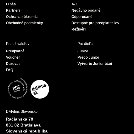
O nás
A-Z
o
e
Partneri
Nedávno pridané
k
Ochrana súkromia
Odporúčané
Obchodné podmienky
Dostupné pre predplatiteľov
Režiséri
Pre užívateľov
Pre dieťa
Predplatné
Junior
Voucher
Prečo Junior
Darovať
Vytvorte Junior účet
FAQ
DAFilms Slovensko
Račianska 78
831 02 Bratislava
Slovenská republika