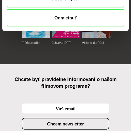
Odmietnuť
FIDMarseille
Ji.hlava IDFF
Visions du Réel
Chcete byť pravidelne informovaní o našom
filmovom programe?