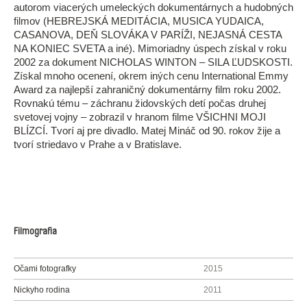
autorom viacerých umeleckých dokumentárnych a hudobných
filmov (HEBREJSKÁ MEDITÁCIA, MUSICA YUDAICA,
CASANOVA, DEŇ SLOVÁKA V PARÍŽI, NEJASNÁ CESTA
NA KONIEC SVETA a iné). Mimoriadny úspech získal v roku
2002 za dokument NICHOLAS WINTON – SILA ĽUDSKOSTI.
Získal mnoho ocenení, okrem iných cenu International Emmy
Award za najlepší zahraničný dokumentárny film roku 2002.
Rovnakú tému – záchranu židovských detí počas druhej
svetovej vojny – zobrazil v hranom filme VŠICHNI MOJI
BLÍZCÍ. Tvorí aj pre divadlo. Matej Mináč od 90. rokov žije a
tvorí striedavo v Prahe a v Bratislave.
Filmografia
Očami fotografky
2015
Nickyho rodina
2011