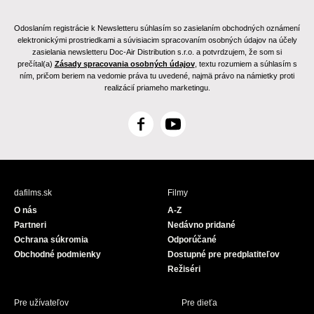
Odoslaním registrácie k Newsletteru súhlasím so zasielaním obchodných oznámení
elektronickými prostriedkami a súvisiacim spracovaním osobných údajov na účely
zasielania newsletteru Doc-Air Distribution s.r.o. a potvrdzujem, že som si
prečítal(a)
Zásady spracovania osobných údajov
, textu rozumiem a súhlasím s
ním, pričom beriem na vedomie práva tu uvedené, najmä právo na námietky proti
realizácií priameho marketingu.
F
Y
a
o
c
u
e
T
b
u
dafilms.sk
Filmy
o
b
O nás
A-Z
o
e
Partneri
Nedávno pridané
k
Ochrana súkromia
Odporúčané
Obchodné podmienky
Dostupné pre predplatiteľov
Režiséri
Pre užívateľov
Pre dieťa