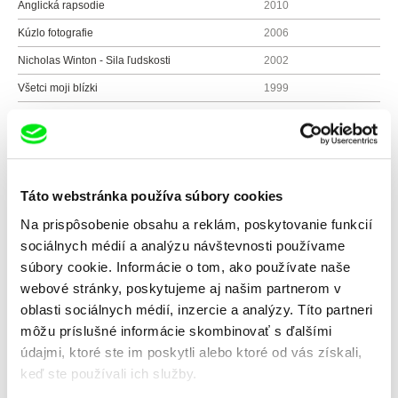
Anglická rapsodie
2010
Kúzlo fotografie
2006
Nicholas Winton - Sila ľudskosti
2002
Všetci moji blízki
1999
Nejasná cesta na koniec sveta
1997
Narodila jsem se v Praze jako Židovka
1995
Hebrejská meditácia
1995
Táto webstránka používa súbory cookies
Portrét režiséra
1989
Na prispôsobenie obsahu a reklám, poskytovanie funkcií
sociálnych médií a analýzu návštevnosti používame
súbory cookie. Informácie o tom, ako používate naše
Všetci režiséri
webové stránky, poskytujeme aj našim partnerom v
oblasti sociálnych médií, inzercie a analýzy. Títo partneri
môžu príslušné informácie skombinovať s ďalšími
údajmi, ktoré ste im poskytli alebo ktoré od vás získali,
keď ste používali ich služby.