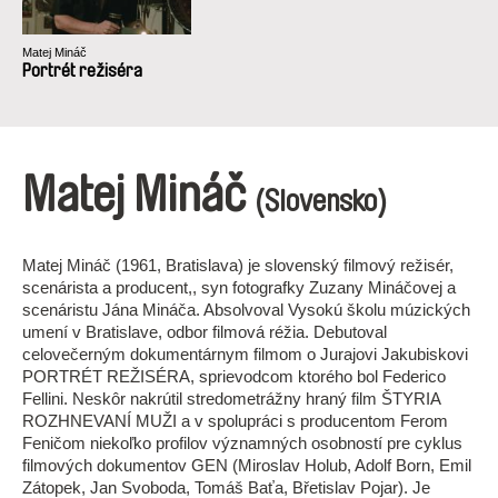
Matej Mináč
Portrét režiséra
Matej Mináč
(Slovensko)
Matej Mináč (1961, Bratislava) je slovenský filmový režisér,
scenárista a producent,, syn fotografky Zuzany Mináčovej a
scenáristu Jána Mináča. Absolvoval Vysokú školu múzických
umení v Bratislave, odbor filmová réžia. Debutoval
celovečerným dokumentárnym filmom o Jurajovi Jakubiskovi
PORTRÉT REŽISÉRA, sprievodcom ktorého bol Federico
Fellini. Neskôr nakrútil stredometrážny hraný film ŠTYRIA
ROZHNEVANÍ MUŽI a v spolupráci s producentom Ferom
Feničom niekoľko profilov významných osobností pre cyklus
filmových dokumentov GEN (Miroslav Holub, Adolf Born, Emil
Zátopek, Jan Svoboda, Tomáš Baťa, Břetislav Pojar). Je