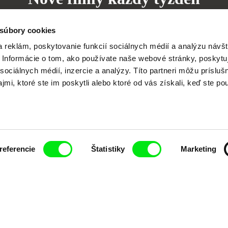
 súbory cookies
 reklám, poskytovanie funkcií sociálnych médií a analýzu návšt
Informácie o tom, ako používate naše webové stránky, poskytu
j spolupráci siedmich významných európskych festi
sociálnych médií, inzercie a analýzy. Títo partneri môžu prísluš
pod Doc Alliance.
mi, ktoré ste im poskytli alebo ktoré od vás získali, keď ste pou
Členovia Doc Alliance
referencie
Štatistiky
Marketing