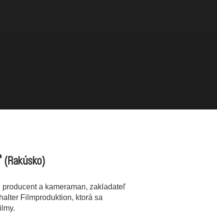
r
(Rakúsko)
r, producent a kameraman, zakladateľ
alter Filmproduktion, ktorá sa
ilmy.