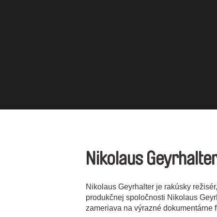
Nikolaus Geyrhalte
Nikolaus Geyrhalter je rakúsky režisé
produkčnej spoločnosti Nikolaus Geyrh
zameriava na výrazné dokumentárne f