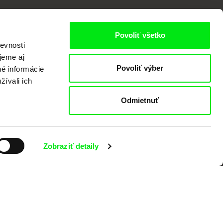
Povoliť všetko
evnosti
jeme aj
valov dokumentárneho filmu združených
Povoliť výber
né informácie
žívali ich
Odmietnuť
Zobraziť detaily