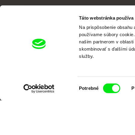
Táto webstránka používa
Na prispôsobenie obsahu a
používame súbory cookie. 
Portál DAFilms vznikol vďaka tvorive
našim partnerom v oblasti 
skombinovať s ďalšími údaj
služby.
Výber
Potrebné
P
súhlasu