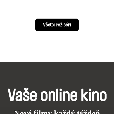
Všetci režiséri
Vaše online kino
Nové filmy každý týždeň