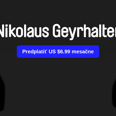
Nikolaus Geyrhalte
Predplatiť US $6.99 mesačne