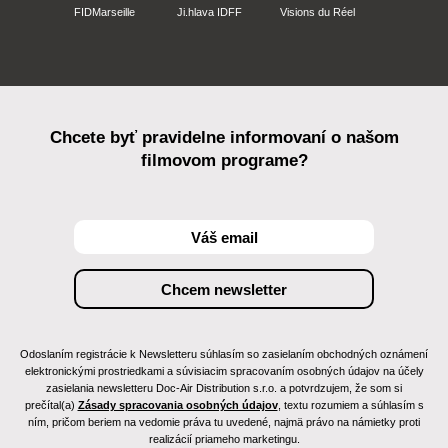
FIDMarseille
Ji.hlava IDFF
Visions du Réel
Chcete byť pravidelne informovaní o našom
filmovom programe?
Odoslaním registrácie k Newsletteru súhlasím so zasielaním obchodných oznámení
elektronickými prostriedkami a súvisiacim spracovaním osobných údajov na účely
zasielania newsletteru Doc-Air Distribution s.r.o. a potvrdzujem, že som si
prečítal(a)
Zásady spracovania osobných údajov
, textu rozumiem a súhlasím s
ním, pričom beriem na vedomie práva tu uvedené, najmä právo na námietky proti
realizácií priameho marketingu.