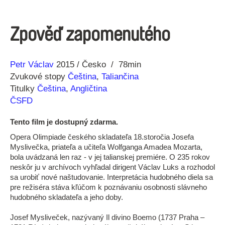
Zpověď zapomenutého
Réžia
Rok
Petr Václav
2015
Česko
78min
výroby
Zvukové stopy
Čeština
,
Taliančina
Titulky
Čeština
,
Angličtina
ČSFD
Tento film je dostupný zdarma.
Opera Olimpiade českého skladateľa 18.storočia Josefa
Myslivečka, priateľa a učiteľa Wolfganga Amadea Mozarta,
bola uvádzaná len raz - v jej talianskej premiére. O 235 rokov
neskôr ju v archívoch vyhľadal dirigent Václav Luks a rozhodol
sa urobiť nové naštudovanie. Interpretácia hudobného diela sa
pre režiséra stáva kľúčom k poznávaniu osobnosti slávneho
hudobného skladateľa a jeho doby.
Josef Mysliveček, nazývaný Il divino Boemo (1737 Praha –