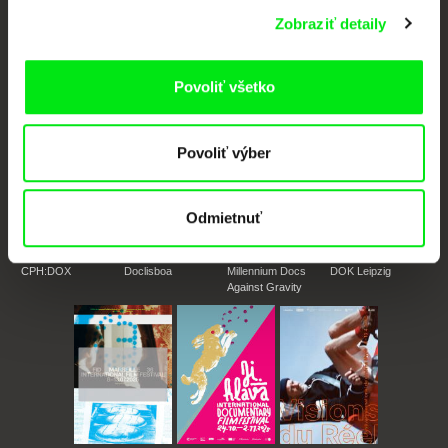
Zobraziť detaily
Portál DAFilms vznikol vďaka tvorivej spolupráci siedmich významných
európskych festivalov dokumentárneho filmu združených pod Doc Alliance.
Členovia Doc Alliance
Povoliť všetko
Povoliť výber
Odmietnuť
CPH:DOX
Doclisboa
Millennium Docs
DOK Leipzig
Against Gravity