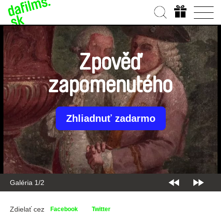
Zpověď
zapomenutého
Zhliadnuť zadarmo
Galéria 1/2
Zdielať cez
Facebook
Twitter