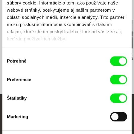
súbory cookie. Informácie o tom, ako používate naše
tel: (+420) 724 938 883
e-mail:
jan@mimesis.cz
,
zuzana@mimesis.cz
webové stránky, poskytujeme aj našim partnerom v
Súvisiace filmy (20)
oblasti sociálnych médií, inzercie a analýzy. Títo partneri
môžu príslušné informácie skombinovať s ďalšími
údajmi, ktoré ste im poskytli alebo ktoré od vás získali,
keď ste používali ich služby.
Peter Krištúfek
David Butula
Olga Sommerov
Výber
Momentky
Dunaj vědomí
Magický hlas
Potrebné
súhlasu
Preferencie
Štatistiky
Vaše online kino
Marketing
Nové filmy každý týždeň