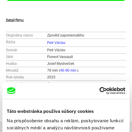
Detail filmu
Originálny názov
Zpověď zapomenutého
Réžia
Petr Václav
Scenár
Petr Václav
Strih
Florent Vassault
Hudba
Josef Mysliveček
Minutáž
78 min (
46-90 min.
)
Rok výroby
2015
Krajina pôvodu
Česko
Farba
Farebný
Produkcia
Mimesis Film
Přemyslovská 48/13
Táto webstránka používa súbory cookies
13000 Prague
Na prispôsobenie obsahu a reklám, poskytovanie funkcií
Česko
sociálnych médií a analýzu návštevnosti používame
web:
http://www.mimesis.cz/