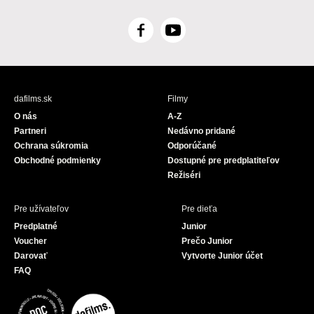
F
Y
a
o
c
u
e
T
b
u
dafilms.sk
Filmy
o
b
O nás
A-Z
o
e
Partneri
Nedávno pridané
k
Ochrana súkromia
Odporúčané
Obchodné podmienky
Dostupné pre predplatiteľov
Režiséri
Pre užívateľov
Pre dieťa
Predplatné
Junior
Voucher
Prečo Junior
Darovať
Vytvorte Junior účet
FAQ