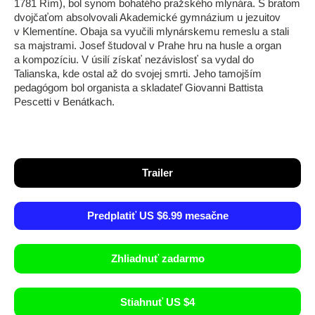
1781 Rím), bol synom bohatého pražského mlynára. S bratom
dvojčaťom absolvovali Akademické gymnázium u jezuitov
v Klementíne. Obaja sa vyučili mlynárskemu remeslu a stali
sa majstrami. Josef študoval v Prahe hru na husle a organ
a kompozíciu. V úsilí získať nezávislosť sa vydal do
Talianska, kde ostal až do svojej smrti. Jeho tamojším
pedagógom bol organista a skladateľ Giovanni Battista
Pescetti v Benátkach.
Trailer
Predplatiť US $6.99 mesačne
Zhliadnuť zadarmo
Stiahnuť US $4